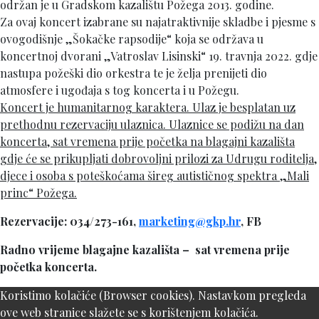
održan je u Gradskom kazalištu Požega 2013. godine.
Za ovaj koncert izabrane su najatraktivnije skladbe i pjesme s
ovogodišnje „Šokačke rapsodije“ koja se održava u
koncertnoj dvorani „Vatroslav Lisinski“ 19. travnja 2022. gdje
nastupa požeški dio orkestra te je želja prenijeti dio
atmosfere i ugođaja s tog koncerta i u Požegu.
Koncert je humanitarnog karaktera. Ulaz je besplatan uz
prethodnu rezervaciju ulaznica. Ulaznice se podižu na dan
koncerta, sat vremena prije početka na blagajni kazališta
gdje će se prikupljati dobrovoljni prilozi za Udrugu roditelja,
djece i osoba s poteškoćama šireg autističnog spektra „Mali
princ“ Požega.
Rezervacije: 034/273-161,
marketing@gkp.hr
, FB
Radno vrijeme blagajne kazališta – sat vremena prije
početka koncerta.
Koristimo kolačiće (Browser cookies). Nastavkom pregleda
ove web stranice slažete se s korištenjem kolačića.