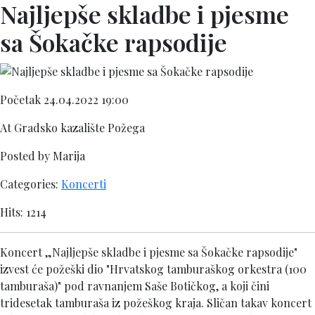
Najljepše skladbe i pjesme
sa Šokačke rapsodije
Početak 24.04.2022 19:00
At Gradsko kazalište Požega
Posted by Marija
Categories:
Koncerti
Hits: 1214
Koncert „Najljepše skladbe i pjesme sa Šokačke rapsodije"
izvest će požeški dio "Hrvatskog tamburaškog orkestra (100
tamburaša)" pod ravnanjem Saše Botičkog, a koji čini
tridesetak tamburaša iz požeškog kraja. Sličan takav koncert