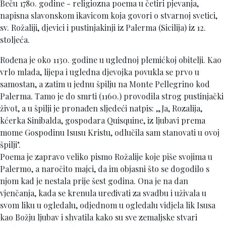
Beču 1780. godine - religiozna poema u četiri pjevanja,
napisna slavonskom ikavicom koja govori o stvarnoj svetici,
sv. Rožaliji, djevici i pustinjakinji iz Palerma (Sicilija) iz 12.
stoljeća.
Rođena je oko 1130. godine u uglednoj plemićkoj obitelji. Kao
vrlo mlada, lijepa i ugledna djevojka povukla se prvo u
samostan, a zatim u jednu špilju na Monte Pellegrino kod
Palerma. Tamo je do smrti (1160.) provodila strog pustinjački
život, a u špilji je pronađen sljedeći natpis: „Ja, Rozalija,
kćerka Sinibalda, gospodara Quisquine, iz ljubavi prema
mome Gospodinu Isusu Kristu, odlučila sam stanovati u ovoj
špilji".
Poema je zapravo veliko pismo Rožalije koje piše svojima u
Palermo, a naročito majci, da im objasni što se dogodilo s
njom kad je nestala prije šest godina. Ona je na dan
vjenčanja, kada se krenula uređivati za svadbu i uživala u
svom liku u ogledalu, odjednom u ogledalu vidjela lik Isusa
kao Božju ljubav i shvatila kako su sve zemaljske stvari