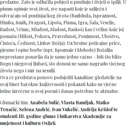
prolazne. Zato je odlučila pobjeći u pustinju i živjeti u špilji. U
pismu opisuje svoj život, sve napasti koje je salijeću i
odvraćaju od pustinjačkog života (Razbluda, Ispraznost,
Himba, Smih, Dragost, Lipota, Pisma, Igra, Šala, Veselje,
Radost, Vrime, Mladost, Sladost, Raskoš) kao i vrline koje joj
pomažu (Milost, Pokora, Pravednost, Poniznost, Uboštvo,
Čistoća, Čednost, Ljubav Božja). Uz brojne poticajne priče,
pjesme i opise borbe (npr. Spoznaje i Slobode) Rožalija
neprestano ponavlja da je samo jedno važno – biti što bliže
Bogu i njegovoj ljubavi, što donosi ne samo nagradu vječnog
života nego i mir na zemlji.
Ova će predstava ponovo podsjetiti kazališne gledatelje na
ovaj biser barokne književnosti i pokazati kako su vječne
istine izrečene u ovoj poemi i danas potrebne te aktualne.
Glumački tim:
Anabela Sulić, Vlasta Ramljak, Matko
Trnačić, Selena Andrić, Ivan Vukelić, Andrija Krištof te
studenti III. godine glume i lutkarstva Akademije za
umjetnost i kulturu Osijek