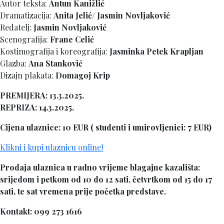
Autor teksta:
Antun Kanižlić
Dramatizacija:
Anita Jelić/ Jasmin Novljaković
Redatelj:
Jasmin Novljaković
Scenografija:
Frane Celić
Kostimografija i koreografija:
Jasminka Petek Krapljan
Glazba:
Ana Stanković
Dizajn plakata:
Domagoj Krip
PREMIJERA: 13.3.2025.
REPRIZA: 14.3.2025.
Cijena ulaznice: 10 EUR ( studenti i umirovljenici: 7 EUR)
Klikni i kupi ulaznicu online!
Prodaja ulaznica u radno vrijeme blagajne kazališta:
srijedom i petkom od 10 do 12 sati, četvrtkom od 15 do 17
sati, te sat vremena prije početka predstave.
Kontakt: 099 273 1616