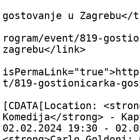
			<title>Gostioničarka -
gostovanje u Zagrebu</t
			<link>https://www.gkp.hr
rogram/event/819-gostio
zagrebu</link>

			<guid
isPermaLink="true">http
t/819-gostionicarka-gos
			<description><
[CDATA[Location: <stron
Komedija</strong> - Kap
02.02.2024 19:30 - 02.0
<strong>Carlo Goldoni: 