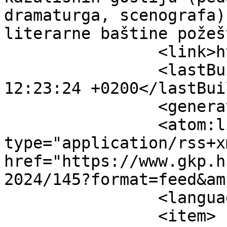
dramaturga, scenografa)
literarne baštine požeš
		<link>https://www.gkp.hr</link>

		<lastBuildDate>Sat, 08 Aug 2026 
12:23:24 +0200</lastBui
		<generator>MYOB</generator>

		<atom:link rel="self" 
type="application/rss+xm
href="https://www.gkp.h
2024/145?format=feed&am
		<language>hr-hr</language>

		<item>
