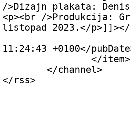
/>Dizajn plakata: Denis
<p><br />Produkcija: Gr
listopad 2023.</p>]]></
			<pubDate>Tue, 23 Jan 202
11:24:43 +0100</pubDate>
		</item>

	</channel>
