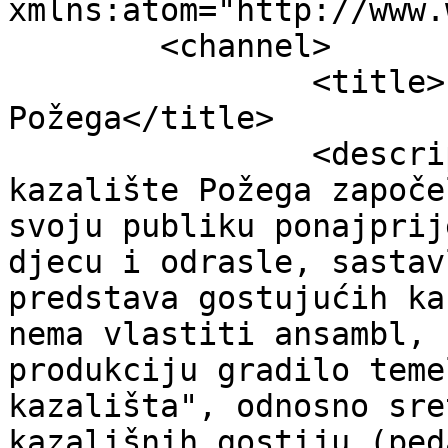
xmlns:atom="http://www.
	<channel>

		<title>Program - Gradsko kazalište 
Požega</title>

		<description><![CDATA[Gradsko 
kazalište Požega započe
svoju publiku ponajprij
djecu i odrasle, sastav
predstava gostujućih ka
nema vlastiti ansambl, 
produkciju gradilo teme
kazališta", odnosno sre
kazališnih gostiju (ped