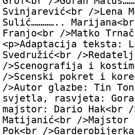
Gróf<br />Goran Malus……
Svinjarević<br />Lena M
Sulić………….. Marijana<br
Franjo<br />Matko Trnač
<p>Adaptacija teksta: L
Svedružić<br />Redatelj
/>Scenografija i kostim
/>Scenski pokret i kore
/>Autor glazbe: Tin Ton
svjetla, rasvjeta: Gora
majstor: Dario Hak<br /
Matijanić<br />Majstor 
Pok<br />Garderobijerka