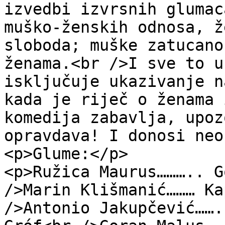
izvedbi izvrsnih glumac
muško-ženskih odnosa, ž
sloboda; muške zatucano
ženama.<br />I sve to u
isključuje ukazivanje n
kada je riječ o ženama 
komedija zabavlja, upoz
opravdava! I donosi neo
<p>Glume:</p>

<p>Ružica Maurus……….. G
/>Marin Klišmanić……… Ka
/>Antonio Jakupčević…….