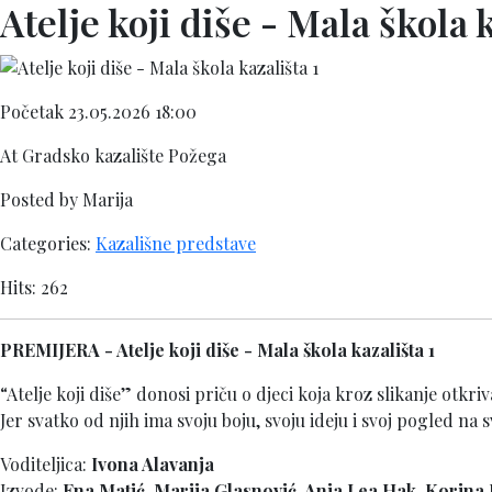
Atelje koji diše - Mala škola k
Početak 23.05.2026 18:00
At Gradsko kazalište Požega
Posted by Marija
Categories:
Kazališne predstave
Hits: 262
PREMIJERA - Atelje koji diše - Mala škola kazališta 1
“Atelje koji diše” donosi priču o djeci koja kroz slikanje otkri
Jer svatko od njih ima svoju boju, svoju ideju i svoj pogled na sv
Voditeljica:
Ivona Alavanja
Izvode:
Ena Matić, Marija Glasnović, Anja Lea Hak, Korina K