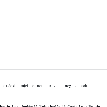
piracije uče da umjetnost nema pravila — nego slobodu.
banja, Lara Juričević, Roko Juričević, Greta Loar Romić,