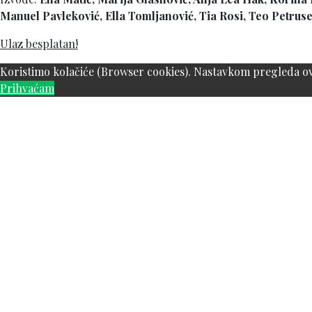
Manuel Pavleković, Ella Tomljanović, Tia Rosi, Teo Petrus
Ulaz besplatan!
Koristimo kolačiće (Browser cookies). Nastavkom pregleda ove
Prihvaćam