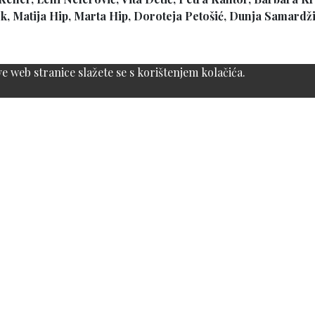
ek, Matija Hip, Marta Hip, Doroteja Petošić, Dunja Samardž
 web stranice slažete se s korištenjem kolačića.