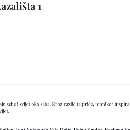
azališta 1
vaju sebe i svijet oko sebe. Kroz različite priče, tehnike i ins
ijet.
eller, Leni Neferović, Vita Detić, Petra Kantor, Barbara Kr