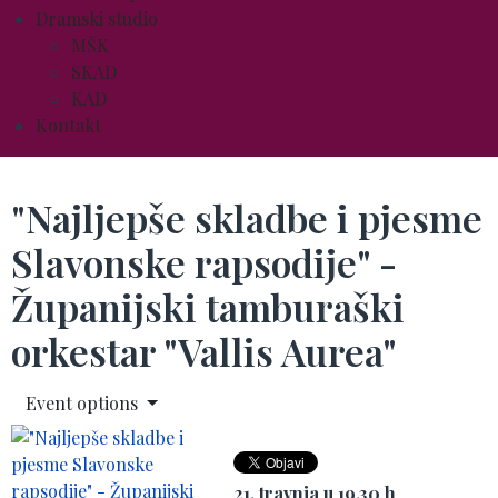
Dramski studio
MŠK
SKAD
KAD
Kontakt
"Najljepše skladbe i pjesme
Slavonske rapsodije" -
Županijski tamburaški
orkestar "Vallis Aurea"
Event options
21. travnja u 19.30 h