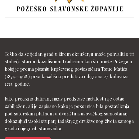
Teško da se ijedan grad u širem okruženju može pohvaliti s tri
stoljeća starom kazališnom tradicijom kao što može Požega u
kojoj je prema pisanju književnog povjesničara Tome Matića
(1874.-1968.) prva kazališna predstava odigrana 27. kolovoza
1715. godine.
Iako precizno datiran, naziv predstave nažalost nije ostao
zabilježen, ali je zapisano kako je pozornica bila postavljenja
pod šatorskim platnom u dvorištu isusovačkog samostana;
dokazujući visoki stupanj tadašnjeg društvenog života samoga
grada i njegovih stanovnika.