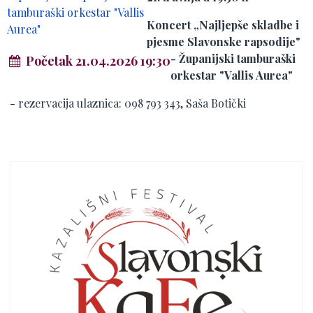
Koncert „Najljepše skladbe i
pjesme Slavonske rapsodije"
- Županijski tamburaški
Početak 21.04.2026 19:30
orkestar "Vallis Aurea"
- rezervacija ulaznica: 098 793 343, Saša Botički