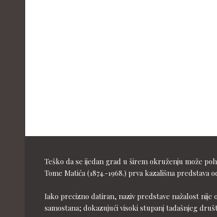
Teško da se ijedan grad u širem okruženju može pohva
Tome Matića (1874.-1968.) prva kazališna predstava od
Iako precizno datiran, naziv predstave nažalost nije 
samostana; dokazujući visoki stupanj tadašnjeg druš