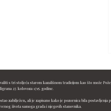
liti s tri stoljeća starom kazališnom tradicijom kao što može Pože
igrana 27. kolovoza 1715. godine.
ostao zabilježen, ali je zapisano kako je pozornica bila postavljen
tvenog života samoga grada i njegovih stanovnika.