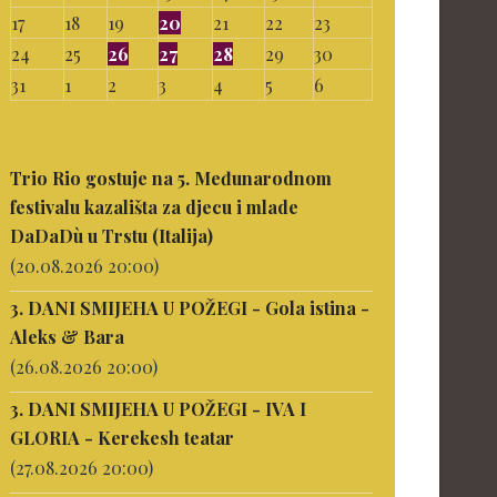
17
18
19
20
21
22
23
24
25
26
27
28
29
30
31
1
2
3
4
5
6
Trio Rio gostuje na 5. Međunarodnom
festivalu kazališta za djecu i mlade
DaDaDù u Trstu (Italija)
(20.08.2026 20:00)
3. DANI SMIJEHA U POŽEGI - Gola istina -
Aleks & Bara
(26.08.2026 20:00)
3. DANI SMIJEHA U POŽEGI - IVA I
GLORIA - Kerekesh teatar
(27.08.2026 20:00)