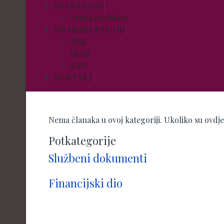
REPERTOAR
Arhiva predstava
DRAMSKI STUDIO
MŠK
SKAD
KAD
KONTAKT
Nema članaka u ovoj kategoriji. Ukoliko su ovdj
Potkategorije
Službeni dokumenti
Financijski dio