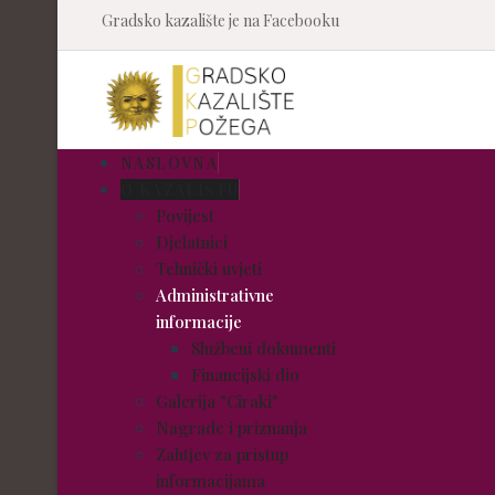
Gradsko kazalište je na Facebooku
NASLOVNA
O KAZALIŠTU
Povijest
Djelatnici
Tehnički uvjeti
Administrativne
informacije
Službeni dokumenti
Financijski dio
Galerija "Ciraki"
Nagrade i priznanja
Zahtjev za pristup
informacijama