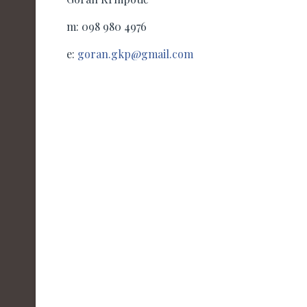
m: 098 980 4976
e:
goran.gkp@gmail.com