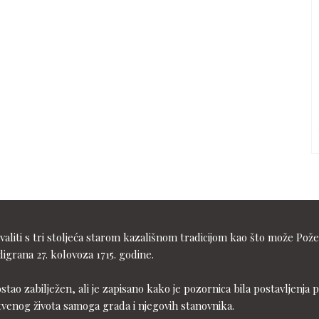
liti s tri stoljeća starom kazališnom tradicijom kao što može Pože
igrana 27. kolovoza 1715. godine.
ostao zabilježen, ali je zapisano kako je pozornica bila postavljen
tvenog života samoga grada i njegovih stanovnika.