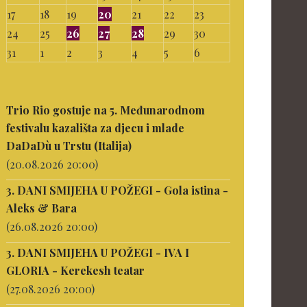
17
18
19
20
21
22
23
24
25
26
27
28
29
30
31
1
2
3
4
5
6
Trio Rio gostuje na 5. Međunarodnom
festivalu kazališta za djecu i mlade
DaDaDù u Trstu (Italija)
(20.08.2026 20:00)
3. DANI SMIJEHA U POŽEGI - Gola istina -
Aleks & Bara
(26.08.2026 20:00)
3. DANI SMIJEHA U POŽEGI - IVA I
GLORIA - Kerekesh teatar
(27.08.2026 20:00)