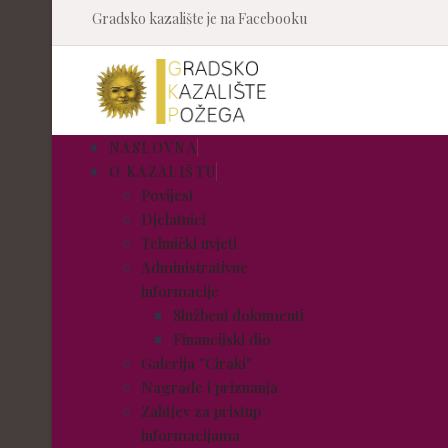
Gradsko kazalište je na Facebooku
NASLOVNA
O KAZALIŠTU
Povijest
Djelatnici
Tehnički uvjeti
Administrativne
informacije
Službeni dokumenti
Financijski dio
Galerija "Ciraki"
Nagrade i priznanja
Zahtjev za pristup
informacijama