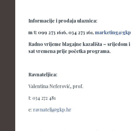
Informacije i prodaja ulaznica:
m/t: 099 273 1616, 034 273 161,
marketing@gkp
Radno vrijeme blagajne kazališta – srijedom i p
sat vremena prije početka programa.
Ravnateljica:
Valentina Neferović, prof.
t: 034 272 481
e:
ravnatelj@gkp.hr