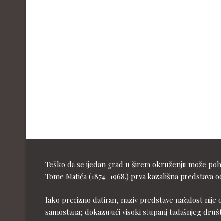
Teško da se ijedan grad u širem okruženju može pohva
Tome Matića (1874.-1968.) prva kazališna predstava od
Iako precizno datiran, naziv predstave nažalost nije 
samostana; dokazujući visoki stupanj tadašnjeg druš