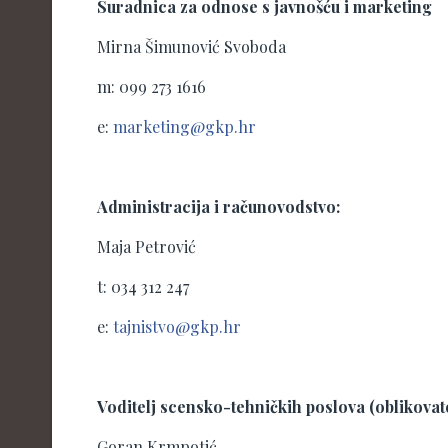
Suradnica za odnose s javnošću i marketing
Mirna Šimunović Svoboda
m: 099 273 1616
e:
marketing@gkp.hr
Administracija i računovodstvo:
Maja Petrović
t: 034 312 247
e:
tajnistvo@gkp.hr
Voditelj scensko-tehničkih poslova (oblikovatel
Goran Krmpotić