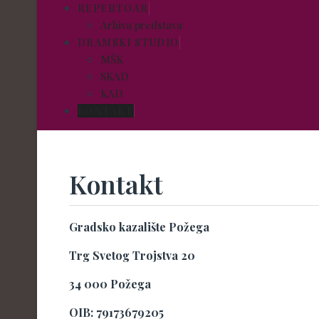
REPERTOAR
Arhiva predstava
DRAMSKI STUDIO
MŠK
SKAD
KAD
KONTAKT
Kontakt
Gradsko kazalište Požega
Trg Svetog Trojstva 20
34 000 Požega
OIB: 79173679205