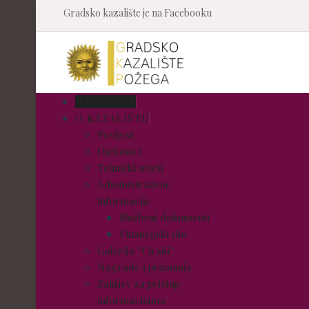
Gradsko kazalište je na Facebooku
NASLOVNA
O KAZALIŠTU
Povijest
Djelatnici
Tehnički uvjeti
Administrativne
informacije
Službeni dokumenti
Financijski dio
Galerija "Ciraki"
Nagrade i priznanja
Zahtjev za pristup
informacijama