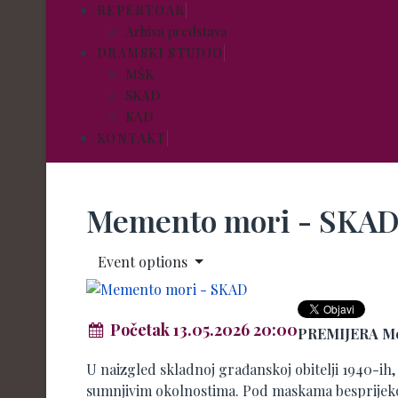
REPERTOAR
Arhiva predstava
DRAMSKI STUDIO
MŠK
SKAD
KAD
KONTAKT
Memento mori - SKA
Event options
Početak 13.05.2026 20:00
PREMIJERA Mem
U naizgled skladnoj građanskoj obitelji 1940-ih
sumnjivim okolnostima. Pod maskama besprijekor