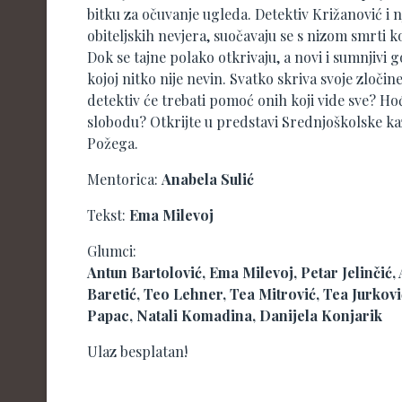
bitku za očuvanje ugleda. Detektiv Križanović i
obiteljskih nevjera, suočavaju se s nizom smrti ko
Dok se tajne polako otkrivaju, a novi i sumnjivi 
kojoj nitko nije nevin. Svatko skriva svoje zločine
detektiv će trebati pomoć onih koji vide sve? Hoće
slobodu? Otkrijte u predstavi Srednjoškolske k
Požega.
Mentorica:
Anabela Sulić
Tekst:
Ema Milevoj
Glumci:
Antun Bartolović, Ema Milevoj, Petar Jelinčić
Baretić, Teo Lehner, Tea Mitrović, Tea Jurkovi
Papac, Natali Komadina, Danijela Konjarik
Ulaz besplatan!