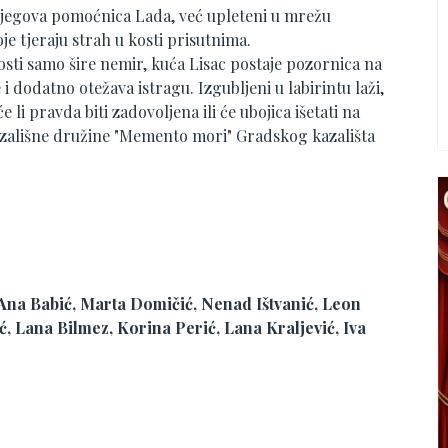
 njegova pomoćnica Lada, već upleteni u mrežu
je tjeraju strah u kosti prisutnima.
gosti samo šire nemir, kuća Lisac postaje pozornica na
 i dodatno otežava istragu. Izgubljeni u labirintu laži,
 li pravda biti zadovoljena ili će ubojica išetati na
azališne družine "Memento mori" Gradskog kazališta
, Ana Babić, Marta Domičić, Nenad Ištvanić, Leon
ć, Lana Bilmez, Korina Perić, Lana Kraljević, Iva