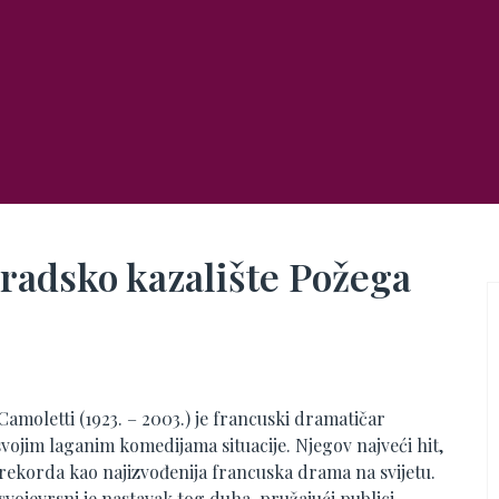
Gradsko kazalište Požega
amoletti (1923. – 2003.) je francuski dramatičar
svojim laganim komedijama situacije. Njegov najveći hit,
rekorda kao najizvođenija francuska drama na svijetu.
svojevrsni je nastavak tog duha, pružajući publici