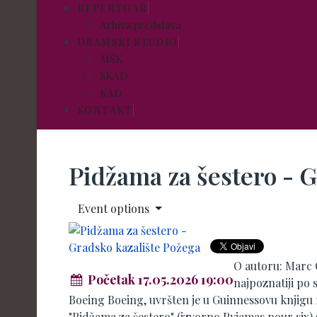
REPERTOAR
Arhiva predstava
DRAMSKI STUDIO
MŠK
SKAD
KAD
KONTAKT
Pidžama za šestero - 
Event options
O autoru: Marc C
Početak 17.05.2026 19:00
najpoznatiji po 
Boeing Boeing, uvršten je u Guinnessovu knjigu 
"Pidžama za šestero" (izvorno Pyjamas pour six) 