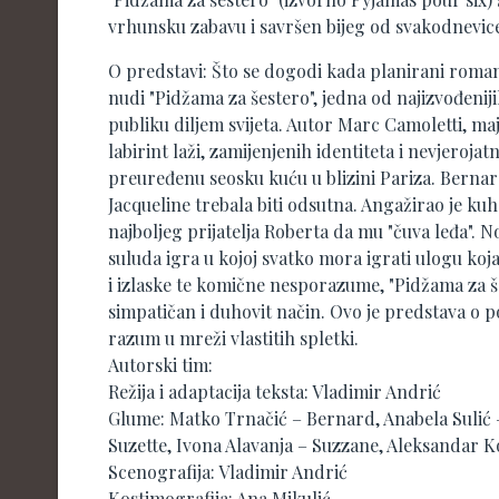
vrhunsku zabavu i savršen bijeg od svakodnevic
O predstavi: Što se dogodi kada planirani roma
nudi "Pidžama za šestero", jedna od najizvođenij
publiku diljem svijeta. Autor Marc Camoletti, ma
labirint laži, zamijenjenih identiteta i nevjeroja
preuređenu seosku kuću u blizini Pariza. Berna
Jacqueline trebala biti odsutna. Angažirao je kuh
najboljeg prijatelja Roberta da mu "čuva leđa". N
suluda igra u kojoj svatko mora igrati ulogu ko
i izlaske te komične nesporazume, "Pidžama za še
simpatičan i duhovit način. Ovo je predstava o 
razum u mreži vlastitih spletki.
Autorski tim:
Režija i adaptacija teksta: Vladimir Andrić
Glume: Matko Trnačić – Bernard, Anabela Sulić –
Suzette, Ivona Alavanja – Suzzane, Aleksandar K
Scenografija: Vladimir Andrić
Kostimografija: Ana Mikulić