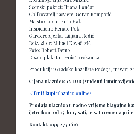
Scenski pokret: Ilijana Lončar
Oblikovatelj rasvjete: Goran Krmpotić
Majstor tona: Dario Hak
Inspicijent: Renato Pok
Garderobijerka: Ljiljana Rodić
Rekviziter: Mihael Kovačević
Foto: Robert Demo
Dizajn plakata: Denis Treskanica
Produkcija: Gradsko kazalište Požega, travanj 2
Cijena ulaznice: 12 EUR (studenti i umirovljeni
Klikni i kupi ulaznicu online!
Prodaja ulaznica u radno vrijeme blagajne kaza
četvrtkom od 15 do 17 sati, te sat vremena prij
Kontakt: 099 273 1616