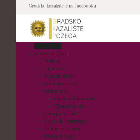
Gradsko kazalište je na Facebooku
NASLOVNA
O KAZALIŠTU
Povijest
Djelatnici
Tehnički uvjeti
Administrativne
informacije
Službeni dokumenti
Financijski dio
Galerija "Ciraki"
Nagrade i priznanja
Zahtjev za pristup
informacijama