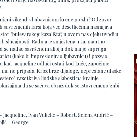
e.
ntični vikend s ljubavnicom krene po zlu? Odgovor
ih suvremenih farsi koja već desetljećima nasmijava
jstor "bulevarskog kazališta", u ovom nas djelu uvodi u
tnih slučajnosti. Radnja je smještena u šarmantno
rd se nadao savršenom alibiju dok mu je supruga
aricu (kako bi impresionirao ljubavnicu) i pozvao
o, kad Jacqueline odluči ostati kod kuće, započinje
ja mu ne pripada. Kroz brze dijaloge, neprestane ulaske
stero" razotkriva ljudske slabosti na krajnje
pokušajima da se sačuva obraz dok se istovremeno gubi
 Jacqueline, Ivan Vukelić – Robert, Selena Andrić –
ojić – George