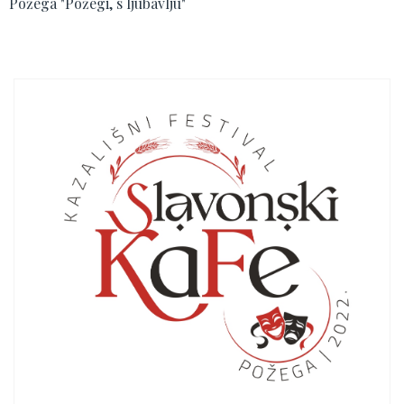
Požega "Požegi, s ljubavlju"