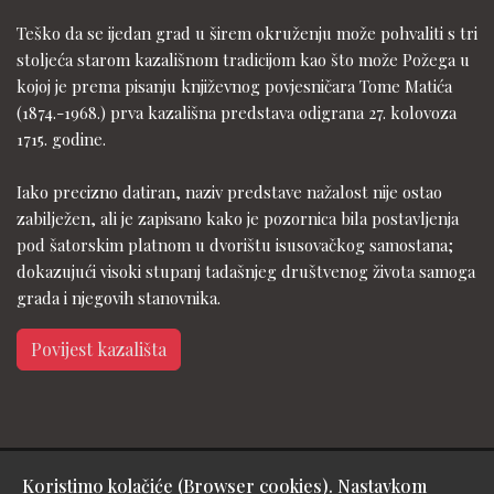
Teško da se ijedan grad u širem okruženju može pohvaliti s tri
stoljeća starom kazališnom tradicijom kao što može Požega u
kojoj je prema pisanju književnog povjesničara Tome Matića
(1874.-1968.) prva kazališna predstava odigrana 27. kolovoza
1715. godine.
Iako precizno datiran, naziv predstave nažalost nije ostao
zabilježen, ali je zapisano kako je pozornica bila postavljenja
pod šatorskim platnom u dvorištu isusovačkog samostana;
dokazujući visoki stupanj tadašnjeg društvenog života samoga
grada i njegovih stanovnika.
Povijest kazališta
Koristimo kolačiće (Browser cookies). Nastavkom
Copyright © Gradsko kazalište Požega - design & hosting by: