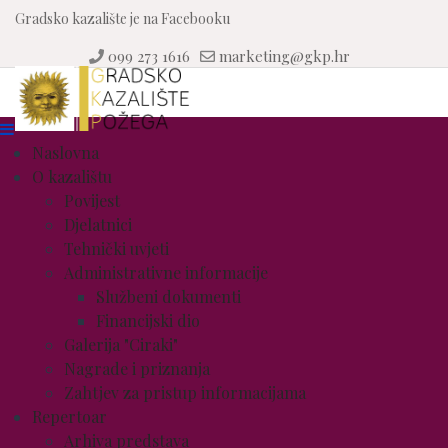
Gradsko kazalište je na Facebooku
099 273 1616
marketing@gkp.hr
Naslovna
O kazalištu
Povijest
Djelatnici
Tehnički uvjeti
Administrativne informacije
Službeni dokumenti
Financijski dio
Galerija "Ciraki"
Nagrade i priznanja
Zahtjev za pristup informacijama
Repertoar
Arhiva predstava