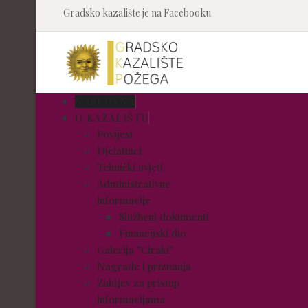
Gradsko kazalište je na Facebooku
NASLOVNA
O KAZALIŠTU
Povijest
Djelatnici
Tehnički uvjeti
Administrativne
informacije
Službeni dokumenti
Financijski dio
Galerija "Ciraki"
Nagrade i priznanja
Zahtjev za pristup
informacijama