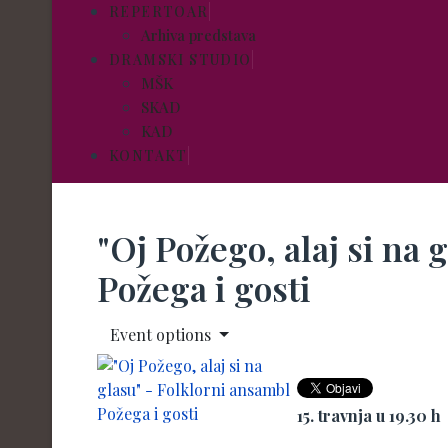
REPERTOAR
Arhiva predstava
DRAMSKI STUDIO
MŠK
SKAD
KAD
KONTAKT
"Oj Požego, alaj si na 
Požega i gosti
Event options
15. travnja u 19.30 h