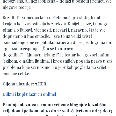
nepozvana, ali nezaobilazna – dolazi u posjetu i remeti sve
njegove teorije.
Rezultat? Komedija koju nećete moći prestati gledati, s
krajem koji vas ostavlja bez teksta. Smijeh, suze, i mnogo
pitanja o ljubavi, vjernosti, prevari i, naravno, šta je sve
dopušteno u ime emocije. I sve to uz veliki tvist i
iznenađenje koje će publiku natjerati da se još dugo nakon
aplauza preispituje: „Šta se to upravo
dogodilo?“ “Ljubavni triangl” je teatar koji govori našim
jezikom, o našim ljudima, i kroz smijeh pogađa pravo u srž
problema koje svi nosimo. To je sukob pogleda na svijet –
emocije i etike.
Cijena ulaznice: 7 EUR
Klikni i kupi ulaznicu online!
Prodaja ulaznica u radno vrijeme blagajne kazališta:
srijedom i petkom od 10 do 12 sati, četvrtkom od 15 do 17