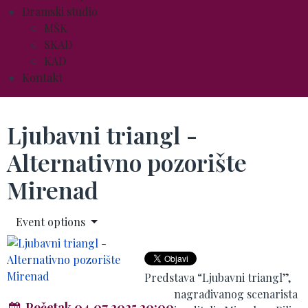
Dramski studio
MŠK
SKAD
KAD
Kontakt
Ljubavni triangl -
Alternativno pozorište
Mirenad
Event options
Predstava “Ljubavni triangl”,
nagrađivanog scenarista
Početak 04.07.2025 20:00