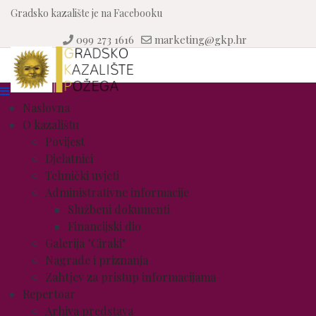
Gradsko kazalište je na Facebooku
099 273 1616
marketing@gkp.hr
Naslovna
O kazalištu
Povijest
Djelatnici
Tehnički uvjeti
Administrativne informacije
Službeni dokumenti
Financijski dio
Galerija "Ciraki"
Nagrade i priznanja
Zahtjev za pristup informacijama
Repertoar
Arhiva predstava