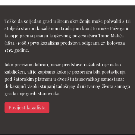
Teško da se ijedan grad u širem okruženju može pohvaliti s tri
stoljeća starom kazališnom tradicijom kao što može Požega u
kojoj je prema pisanju književnog povjesničara Tome Matića
(1874.-1968.) prva kazališna predstava odigrana 27. kolovoza
1715. godine.
Iako precizno datiran, naziv predstave nažalost nije ostao
zabilježen, ali je zapisano kako je pozornica bila postavljenja
pod šatorskim platnom u dvorištu isusovačkog samostana;
dokazujući visoki stupanj tadašnjeg društvenog života samoga
grada i njegovih stanovnika.
Povijest kazališta