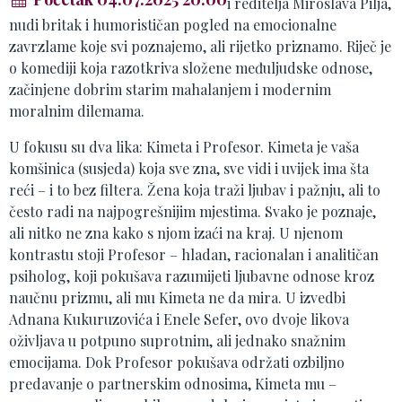
i reditelja Miroslava Pilja,
nudi britak i humorističan pogled na emocionalne
zavrzlame koje svi poznajemo, ali rijetko priznamo. Riječ je
o komediji koja razotkriva složene međuljudske odnose,
začinjene dobrim starim mahalanjem i modernim
moralnim dilemama.
U fokusu su dva lika: Kimeta i Profesor. Kimeta je vaša
komšinica (susjeda) koja sve zna, sve vidi i uvijek ima šta
reći – i to bez filtera. Žena koja traži ljubav i pažnju, ali to
često radi na najpogrešnijim mjestima. Svako je poznaje,
ali nitko ne zna kako s njom izaći na kraj. U njenom
kontrastu stoji Profesor – hladan, racionalan i analitičan
psiholog, koji pokušava razumijeti ljubavne odnose kroz
naučnu prizmu, ali mu Kimeta ne da mira. U izvedbi
Adnana Kukuruzovića i Enele Sefer, ovo dvoje likova
oživljava u potpuno suprotnim, ali jednako snažnim
emocijama. Dok Profesor pokušava održati ozbiljno
predavanje o partnerskim odnosima, Kimeta mu –