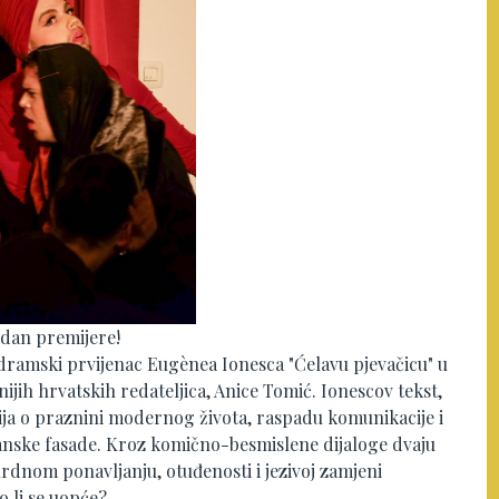
 dan premijere!
dramski prvijenac Eugènea Ionesca "Ćelavu pjevačicu" u
nijih hrvatskih redateljica, Anice Tomić. Ionescov tekst,
dija o praznini modernog života, raspadu komunikacije i
ađanske fasade. Kroz komično-besmislene dijaloge dvaju
rdnom ponavljanju, otuđenosti i jezivoj zamjeni
 li se uopće?