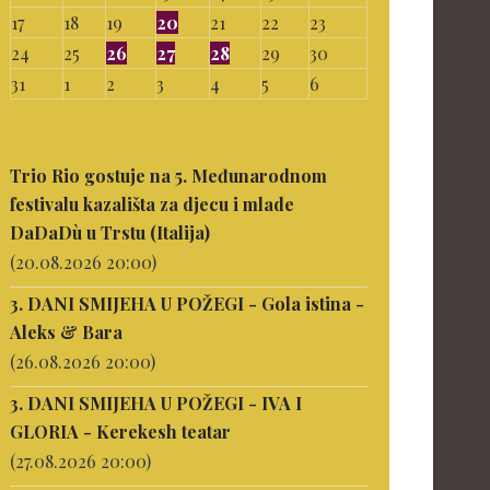
17
18
19
20
21
22
23
24
25
26
27
28
29
30
31
1
2
3
4
5
6
Trio Rio gostuje na 5. Međunarodnom
festivalu kazališta za djecu i mlade
DaDaDù u Trstu (Italija)
(20.08.2026 20:00)
3. DANI SMIJEHA U POŽEGI - Gola istina -
Aleks & Bara
(26.08.2026 20:00)
3. DANI SMIJEHA U POŽEGI - IVA I
GLORIA - Kerekesh teatar
(27.08.2026 20:00)