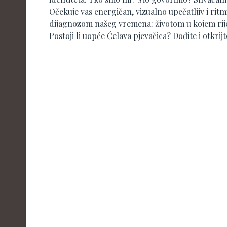
​Očekuje vas energičan, vizualno upečatljiv i ritm
dijagnozom našeg vremena: životom u kojem riječi 
Postoji li uopće Ćelava pjevačica? Dođite i otkrijt