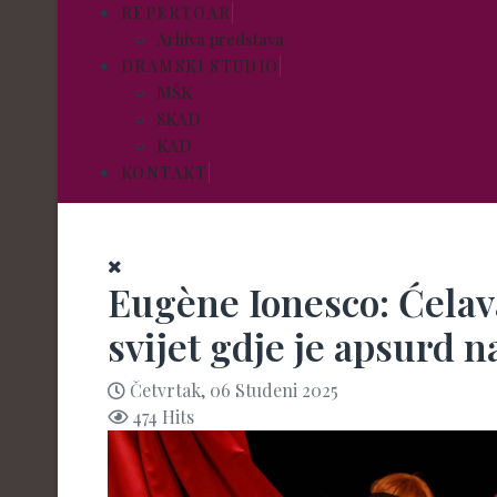
REPERTOAR
Arhiva predstava
DRAMSKI STUDIO
MŠK
SKAD
KAD
KONTAKT
Eugène Ionesco: Ćelav
svijet gdje je apsurd n
Četvrtak, 06 Studeni 2025
474 Hits