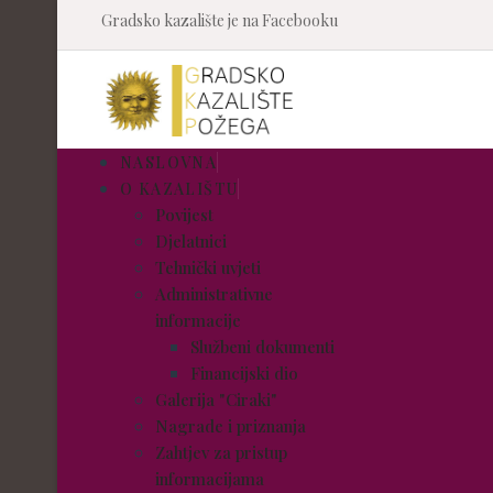
Gradsko kazalište je na Facebooku
NASLOVNA
O KAZALIŠTU
Povijest
Djelatnici
Tehnički uvjeti
Administrativne
informacije
Službeni dokumenti
Financijski dio
Galerija "Ciraki"
Nagrade i priznanja
Zahtjev za pristup
informacijama