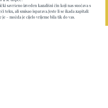
ički savršeno izveden kazališni čin koji nas suočava s
teku, ali smisao isparava.Jeste li se ikada zapitali:
e je – možda je cijelo vrijeme bila tik do vas.