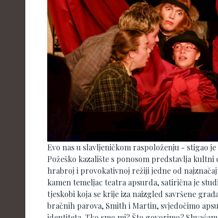
Evo nas u slavljeničkom raspoloženju - stigao je
Požeško kazalište s ponosom predstavlja kultni 
hrabroj i provokativnoj režiji jedne od najznačaj
kamen temeljac teatra apsurda, satirična je stu
tjeskobi koja se krije iza naizgled savršene gr
bračnih parova, Smith i Martin, svjedočimo apsu
identiteta. Tko smo mi? Što govorimo? Shvaćamo