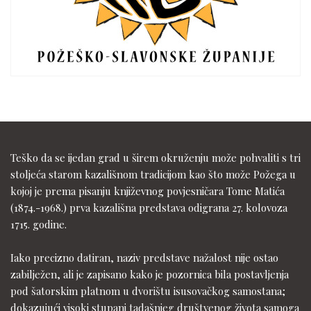
Teško da se ijedan grad u širem okruženju može pohvaliti s tri
stoljeća starom kazališnom tradicijom kao što može Požega u
kojoj je prema pisanju književnog povjesničara Tome Matića
(1874.-1968.) prva kazališna predstava odigrana 27. kolovoza
1715. godine.
Iako precizno datiran, naziv predstave nažalost nije ostao
zabilježen, ali je zapisano kako je pozornica bila postavljenja
pod šatorskim platnom u dvorištu isusovačkog samostana;
dokazujući visoki stupanj tadašnjeg društvenog života samoga