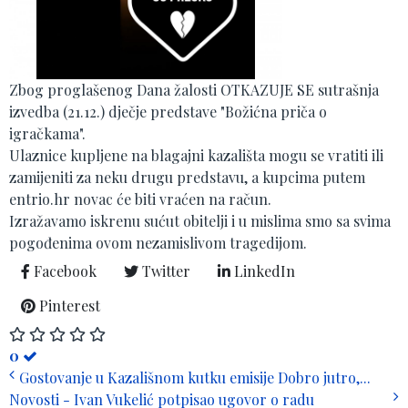
Zbog proglašenog Dana žalosti OTKAZUJE SE sutrašnja
izvedba (21.12.) dječje predstave "Božićna priča o
igračkama".
Ulaznice kupljene na blagajni kazališta mogu se vratiti ili
zamijeniti za neku drugu predstavu, a kupcima putem
entrio.hr novac će biti vraćen na račun.
Izražavamo iskrenu sućut obitelji i u mislima smo sa svima
pogođenima ovom nezamislivom tragedijom.
Facebook
Twitter
LinkedIn
Pinterest
0
Gostovanje u Kazališnom kutku emisije Dobro jutro,...
Novosti - Ivan Vukelić potpisao ugovor o radu