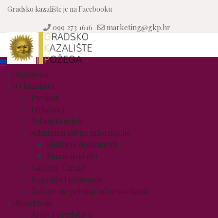
Gradsko kazalište je na Facebooku
099 273 1616
marketing@gkp.hr
Naslovna
O kazalištu
Povijest
Djelatnici
Tehnički uvjeti
Administrativne informacije
Službeni dokumenti
Financijski dio
Galerija "Ciraki"
Nagrade i priznanja
Zahtjev za pristup informacijama
Repertoar
Arhiva predstava