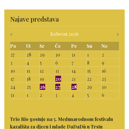
Najave predstava
«
Kolovoz 2026
»
Po
Ut
Sr
Če
Pe
Su
Ne
27
28
29
30
31
1
2
3
4
5
6
7
8
9
10
11
12
13
14
15
16
17
18
19
20
21
22
23
24
25
26
27
28
29
30
31
1
2
3
4
5
6
Trio Rio gostuje na 5. Međunarodnom festivalu
kazališta za djecu i mlade DaDaDù u Trstu