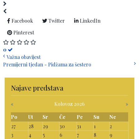
Facebook
Twitter
LinkedIn
Pinterest
0
Važna obavijest
Premijerni tjedan - Pidžama za šestero
Najave predstava
«
Kolovoz 2026
»
Po
Ut
Sr
Če
Pe
Su
Ne
27
28
29
30
31
1
2
3
4
5
6
7
8
9