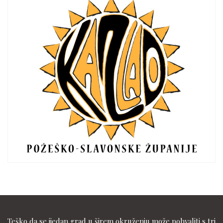
Teško da se ijedan grad u širem okruženju može pohvaliti s tri