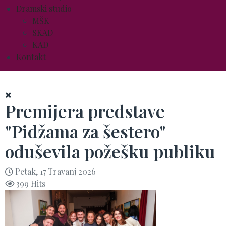
Dramski studio
MŠK
SKAD
KAD
Kontakt
Premijera predstave
"Pidžama za šestero"
oduševila požešku publiku
Petak, 17 Travanj 2026
399 Hits