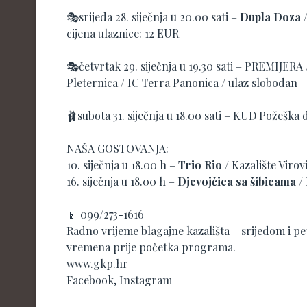
🎭srijeda 28. siječnja u 20.00 sati –
Dupla Doza
/
cijena ulaznice: 12 EUR
🎭četvrtak 29. siječnja u 19.30 sati – PREMIJERA
Pleternica / IC Terra Panonica / ulaz slobodan
🩰subota 31. siječnja u 18.00 sati – KUD Požeška 
NAŠA GOSTOVANJA:
10. siječnja u 18.00 h –
Trio Rio
/ Kazalište Virovi
16. siječnja u 18.00 h –
Djevojčica sa šibicama
/ 
📱 099/273-1616
Radno vrijeme blagajne kazališta – srijedom i pet
vremena prije početka programa.
www.gkp.hr
Facebook, Instagram