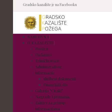
Gradsko kazalište je na Facebooku
NASLOVNA
O KAZALIŠTU
Povijest
Djelatnici
Tehnički uvjeti
Administrativne
informacije
Službeni dokumenti
Financijski dio
Galerija "Ciraki"
Nagrade i priznanja
Zahtjev za pristup
informacijama