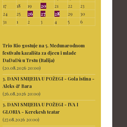
17
18
19
20
21
22
23
24
25
26
27
28
29
30
31
1
2
3
4
5
6
Trio Rio gostuje na 5. Međunarodnom
festivalu kazališta za djecu i mlade
DaDaDù u Trstu (Italija)
(20.08.2026 20:00)
3. DANI SMIJEHA U POŽEGI - Gola istina -
Aleks & Bara
(26.08.2026 20:00)
3. DANI SMIJEHA U POŽEGI - IVA I
GLORIA - Kerekesh teatar
(27.08.2026 20:00)