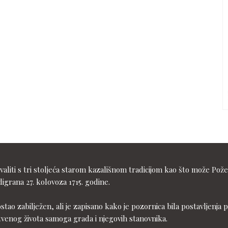
liti s tri stoljeća starom kazališnom tradicijom kao što može Pože
igrana 27. kolovoza 1715. godine.
ostao zabilježen, ali je zapisano kako je pozornica bila postavljen
tvenog života samoga grada i njegovih stanovnika.