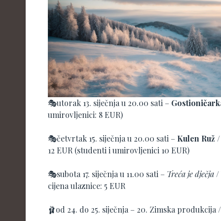
🎭utorak 13. siječnja u 20.00 sati –
Gostioničark
umirovljenici: 8 EUR)
🎭četvrtak 15. siječnja u 20.00 sati –
Kulen Ruž
/
12 EUR (studenti i umirovljenici 10 EUR)
🎭subota 17. siječnja u 11.00 sati –
Treća je dječja
/
cijena ulaznice: 5 EUR
🩰od 24. do 25. siječnja – 20. Zimska produkcija 