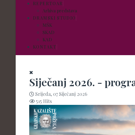
REPERTOAR
Arhiva predstava
DRAMSKI STUDIO
MŠK
SKAD
KAD
KONTAKT
Siječanj 2026. - prog
Srijeda, 07 Siječanj 2026
515 Hits