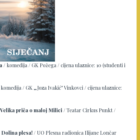
a
/ komedija / GK Požega / cijena ulaznice: 10 (studenti i
 komedija / GK „Joza Ivakić" Vinkovci / cijena ulaznice:
Velika priča o maloj Milici
/ Teatar Cirkus Punkt /
/
Dolina plesa!
/ UO Plesna radionica Ilijane Lončar