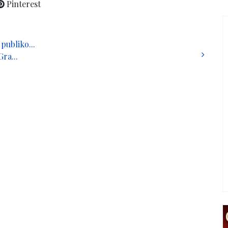
Pinterest
ubliko...
ra...