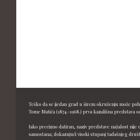
Teško da se ijedan grad u širem okruženju može pohva
Tome Matića (1874.-1968.) prva kazališna predstava od
Iako precizno datiran, naziv predstave nažalost nije 
samostana; dokazujući visoki stupanj tadašnjeg druš