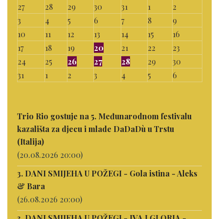
27
28
29
30
31
1
2
3
4
5
6
7
8
9
10
11
12
13
14
15
16
17
18
19
20
21
22
23
24
25
26
27
28
29
30
31
1
2
3
4
5
6
Trio Rio gostuje na 5. Međunarodnom festivalu
kazališta za djecu i mlade DaDaDù u Trstu
(Italija)
(20.08.2026 20:00)
3. DANI SMIJEHA U POŽEGI - Gola istina - Aleks
& Bara
(26.08.2026 20:00)
3. DANI SMIJEHA U POŽEGI - IVA I GLORIA -