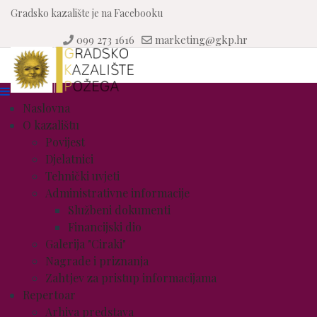
Gradsko kazalište je na Facebooku
099 273 1616
marketing@gkp.hr
Naslovna
O kazalištu
Povijest
Djelatnici
Tehnički uvjeti
Administrativne informacije
Službeni dokumenti
Financijski dio
Galerija "Ciraki"
Nagrade i priznanja
Zahtjev za pristup informacijama
Repertoar
Arhiva predstava