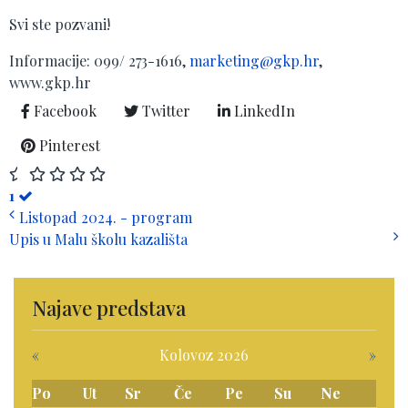
Svi ste pozvani!
Informacije: 099/ 273-1616,
marketing@gkp.hr
,
www.gkp.hr
Facebook
Twitter
LinkedIn
Pinterest
1
Listopad 2024. - program
Upis u Malu školu kazališta
Najave predstava
«
Kolovoz 2026
»
Po
Ut
Sr
Če
Pe
Su
Ne