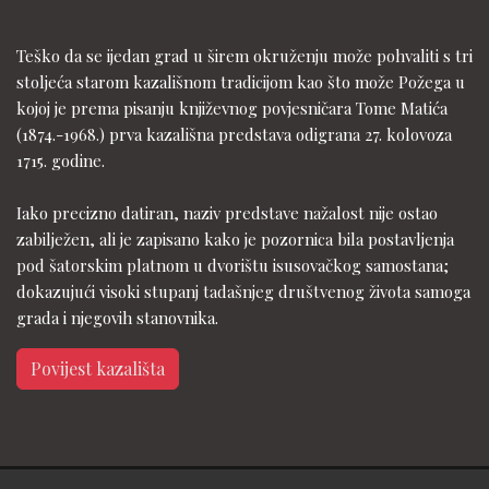
Teško da se ijedan grad u širem okruženju može pohvaliti s tri
stoljeća starom kazališnom tradicijom kao što može Požega u
kojoj je prema pisanju književnog povjesničara Tome Matića
(1874.-1968.) prva kazališna predstava odigrana 27. kolovoza
1715. godine.
Iako precizno datiran, naziv predstave nažalost nije ostao
zabilježen, ali je zapisano kako je pozornica bila postavljenja
pod šatorskim platnom u dvorištu isusovačkog samostana;
dokazujući visoki stupanj tadašnjeg društvenog života samoga
grada i njegovih stanovnika.
Povijest kazališta