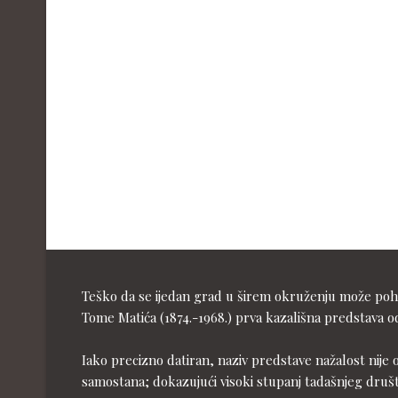
Teško da se ijedan grad u širem okruženju može pohva
Tome Matića (1874.-1968.) prva kazališna predstava od
Iako precizno datiran, naziv predstave nažalost nije 
samostana; dokazujući visoki stupanj tadašnjeg druš