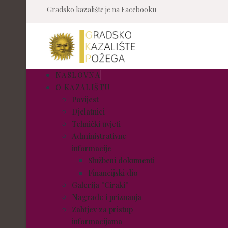
Gradsko kazalište je na Facebooku
NASLOVNA
O KAZALIŠTU
Povijest
Djelatnici
Tehnički uvjeti
Administrativne
informacije
Službeni dokumenti
Financijski dio
Galerija "Ciraki"
Nagrade i priznanja
Zahtjev za pristup
informacijama