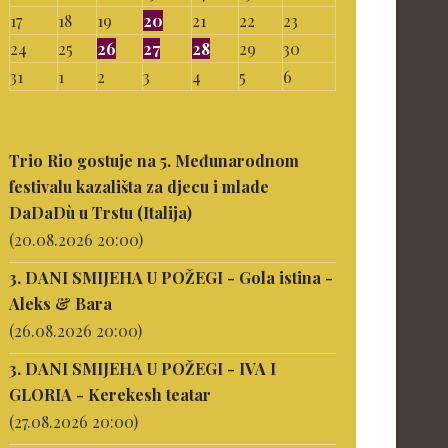
17
18
19
20
21
22
23
24
25
26
27
28
29
30
31
1
2
3
4
5
6
Trio Rio gostuje na 5. Međunarodnom
festivalu kazališta za djecu i mlade
DaDaDù u Trstu (Italija)
(20.08.2026 20:00)
3. DANI SMIJEHA U POŽEGI - Gola istina -
Aleks & Bara
(26.08.2026 20:00)
3. DANI SMIJEHA U POŽEGI - IVA I
GLORIA - Kerekesh teatar
(27.08.2026 20:00)