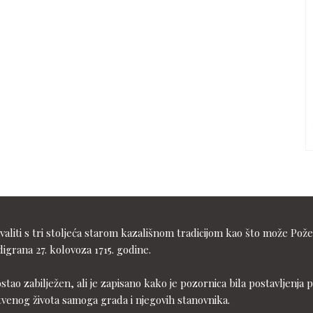
liti s tri stoljeća starom kazališnom tradicijom kao što može Pože
igrana 27. kolovoza 1715. godine.
ostao zabilježen, ali je zapisano kako je pozornica bila postavljen
tvenog života samoga grada i njegovih stanovnika.