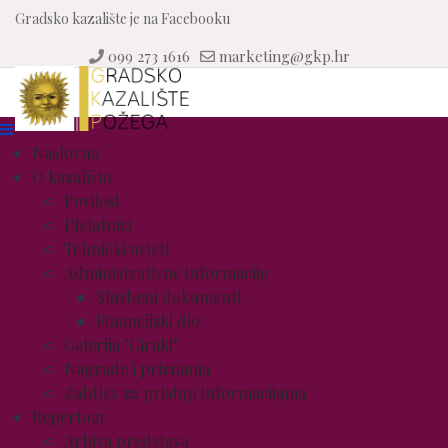
Gradsko kazalište je na Facebooku
099 273 1616
marketing@gkp.hr
Naslovna
O kazalištu
Povijest
Djelatnici
Tehnički uvjeti
Administrativne informacije
Službeni dokumenti
Financijski dio
Galerija "Ciraki"
Nagrade i priznanja
Zahtjev za pristup informacijama
Repertoar
Arhiva predstava