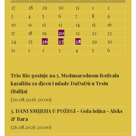
27
28
29
30
31
1
2
3
4
5
6
7
8
9
10
11
12
13
14
15
16
17
18
19
20
21
22
23
24
25
26
27
28
29
30
31
1
2
3
4
5
6
Trio Rio gostuje na 5. Međunarodnom festivalu
kazališta za djecu i mlade DaDaDù u Trstu
(Italija)
(20.08.2026 20:00)
3. DANI SMIJEHA U POŽEGI - Gola istina - Aleks
& Bara
(26.08.2026 20:00)