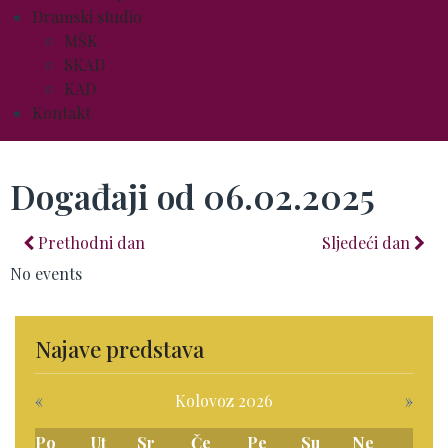
Dramski studio
MŠK
SKAD
KAD
Kontakt
Događaji od 06.02.2025
Prethodni dan
Sljedeći dan
No events
Najave predstava
«
Kolovoz 2026
»
Po
Ut
Sr
Če
Pe
Su
Ne