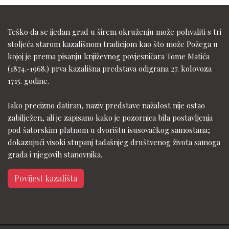
Teško da se ijedan grad u širem okruženju može pohvaliti s tri
stoljeća starom kazališnom tradicijom kao što može Požega u
kojoj je prema pisanju književnog povjesničara Tome Matića
(1874.-1968.) prva kazališna predstava odigrana 27. kolovoza
1715. godine.
Iako precizno datiran, naziv predstave nažalost nije ostao
zabilježen, ali je zapisano kako je pozornica bila postavljenja
pod šatorskim platnom u dvorištu isusovačkog samostana;
dokazujući visoki stupanj tadašnjeg društvenog života samoga
grada i njegovih stanovnika.
Povijest kazališta