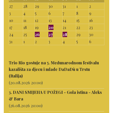
27
28
29
30
31
1
2
3
4
5
6
7
8
9
10
11
12
13
14
15
16
17
18
19
20
21
22
23
24
25
26
27
28
29
30
31
1
2
3
4
5
6
Trio Rio gostuje na 5. Međunarodnom festivalu
kazališta za djecu i mlade DaDaDù u Trstu
(Italija)
(20.08.2026 20:00)
3. DANI SMIJEHA U POŽEGI - Gola istina - Aleks
& Bara
(26.08.2026 20:00)