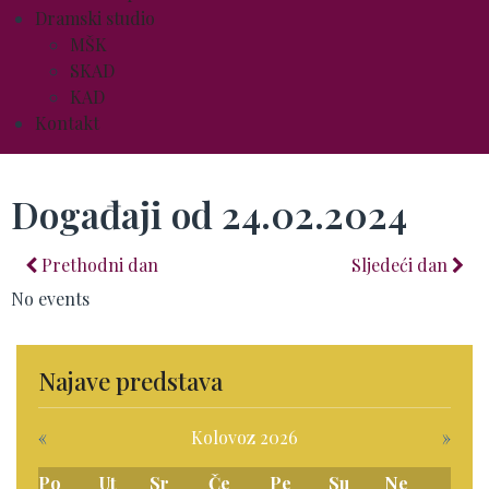
Dramski studio
MŠK
SKAD
KAD
Kontakt
Događaji od 24.02.2024
Prethodni dan
Sljedeći dan
No events
Najave predstava
«
Kolovoz 2026
»
Po
Ut
Sr
Če
Pe
Su
Ne