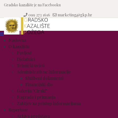
Gradsko kazalište je na Facebooku
099 273 1616
marketing@gkp.hr
Naslovna
O kazalištu
Povijest
Djelatnici
Tehnički uvjeti
Administrativne informacije
Službeni dokumenti
Financijski dio
Galerija "Ciraki"
Nagrade i priznanja
Zahtjev za pristup informacijama
Repertoar
Arhiva predstava