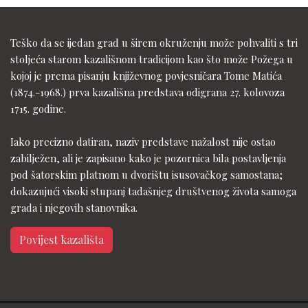
Teško da se ijedan grad u širem okruženju može pohvaliti s tri
stoljeća starom kazališnom tradicijom kao što može Požega u
kojoj je prema pisanju književnog povjesničara Tome Matića
(1874.-1968.) prva kazališna predstava odigrana 27. kolovoza
1715. godine.
Iako precizno datiran, naziv predstave nažalost nije ostao
zabilježen, ali je zapisano kako je pozornica bila postavljenja
pod šatorskim platnom u dvorištu isusovačkog samostana;
dokazujući visoki stupanj tadašnjeg društvenog života samoga
grada i njegovih stanovnika.
Povijest kazališta