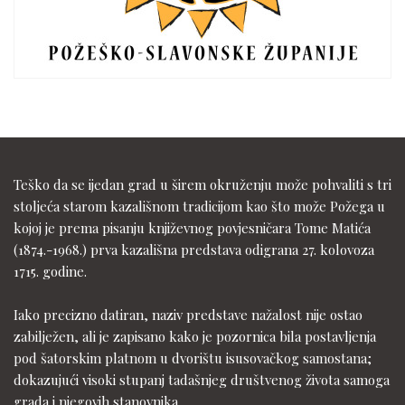
Teško da se ijedan grad u širem okruženju može pohvaliti s tri
stoljeća starom kazališnom tradicijom kao što može Požega u
kojoj je prema pisanju književnog povjesničara Tome Matića
(1874.-1968.) prva kazališna predstava odigrana 27. kolovoza
1715. godine.
Iako precizno datiran, naziv predstave nažalost nije ostao
zabilježen, ali je zapisano kako je pozornica bila postavljenja
pod šatorskim platnom u dvorištu isusovačkog samostana;
dokazujući visoki stupanj tadašnjeg društvenog života samoga
grada i njegovih stanovnika.