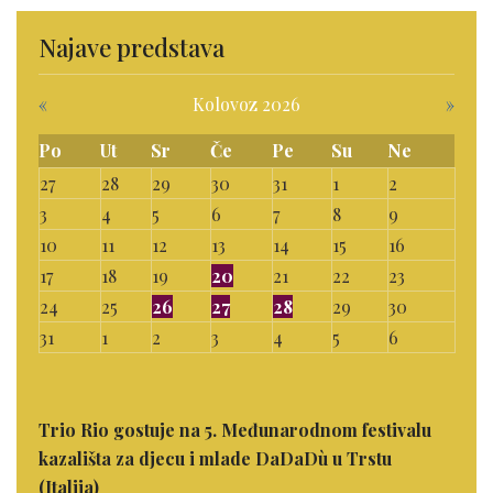
Najave predstava
«
Kolovoz 2026
»
Po
Ut
Sr
Če
Pe
Su
Ne
27
28
29
30
31
1
2
3
4
5
6
7
8
9
10
11
12
13
14
15
16
17
18
19
20
21
22
23
24
25
26
27
28
29
30
31
1
2
3
4
5
6
Trio Rio gostuje na 5. Međunarodnom festivalu
kazališta za djecu i mlade DaDaDù u Trstu
(Italija)