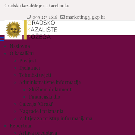
Gradsko kazalište je na Facebooku
099 273 1616
marketing@gkp.hr
Naslovna
O kazalištu
Povijest
Djelatnici
Tehnički uvjeti
Administrativne informacije
Službeni dokumenti
Financijski dio
Galerija "Ciraki"
Nagrade i priznanja
Zahtjev za pristup informacijama
Repertoar
Arhiva predstava