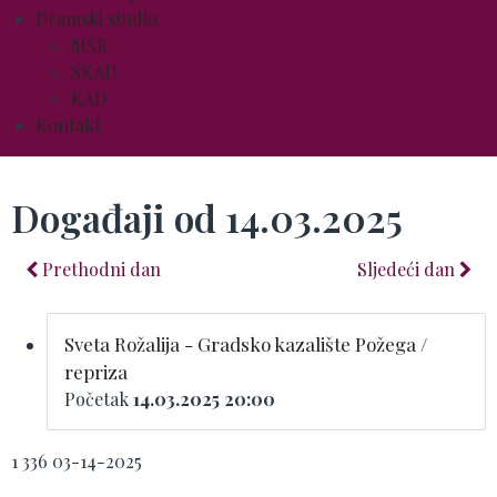
Dramski studio
MŠK
SKAD
KAD
Kontakt
Događaji od 14.03.2025
Prethodni dan
Sljedeći dan
Sveta Rožalija - Gradsko kazalište Požega /
repriza
Početak
14.03.2025 20:00
1
336
03-14-2025