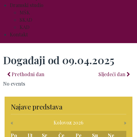
Dramski studio
MŠK
SKAD
KAD
Kontakt
Događaji od 09.04.2025
Prethodni dan
Sljedeći dan
No events
Najave predstava
«
Kolovoz 2026
»
Po
Ut
Sr
Če
Pe
Su
Ne