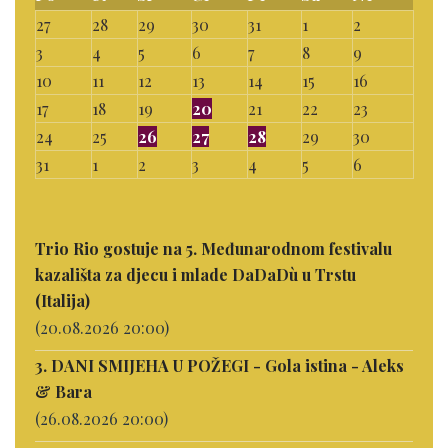
27
28
29
30
31
1
2
3
4
5
6
7
8
9
10
11
12
13
14
15
16
17
18
19
20
21
22
23
24
25
26
27
28
29
30
31
1
2
3
4
5
6
Trio Rio gostuje na 5. Međunarodnom festivalu
kazališta za djecu i mlade DaDaDù u Trstu
(Italija)
(20.08.2026 20:00)
3. DANI SMIJEHA U POŽEGI - Gola istina - Aleks
& Bara
(26.08.2026 20:00)