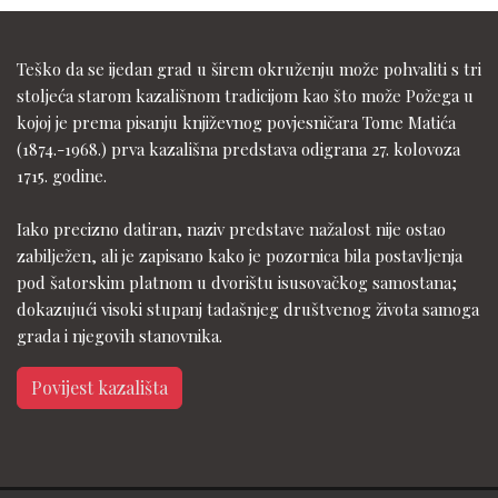
Teško da se ijedan grad u širem okruženju može pohvaliti s tri
stoljeća starom kazališnom tradicijom kao što može Požega u
kojoj je prema pisanju književnog povjesničara Tome Matića
(1874.-1968.) prva kazališna predstava odigrana 27. kolovoza
1715. godine.
Iako precizno datiran, naziv predstave nažalost nije ostao
zabilježen, ali je zapisano kako je pozornica bila postavljenja
pod šatorskim platnom u dvorištu isusovačkog samostana;
dokazujući visoki stupanj tadašnjeg društvenog života samoga
grada i njegovih stanovnika.
Povijest kazališta