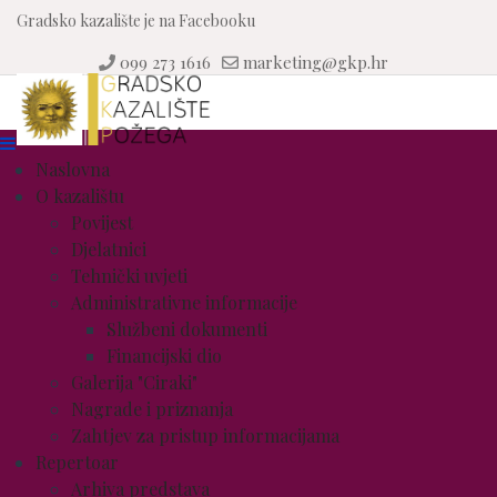
Gradsko kazalište je na Facebooku
099 273 1616
marketing@gkp.hr
Naslovna
O kazalištu
Povijest
Djelatnici
Tehnički uvjeti
Administrativne informacije
Službeni dokumenti
Financijski dio
Galerija "Ciraki"
Nagrade i priznanja
Zahtjev za pristup informacijama
Repertoar
Arhiva predstava