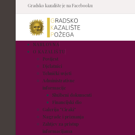
Gradsko kazalište je na Facebooku
NASLOVNA
O KAZALIŠTU
Povijest
Djelatnici
Tehnički uvjeti
Administrativne
informacije
Službeni dokumenti
Financijski dio
Galerija "Ciraki"
Nagrade i priznanja
Zahtjev za pristup
informacijama