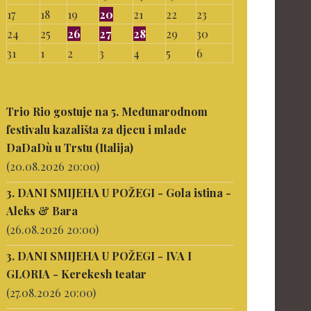
17
18
19
20
21
22
23
24
25
26
27
28
29
30
31
1
2
3
4
5
6
Trio Rio gostuje na 5. Međunarodnom
festivalu kazališta za djecu i mlade
DaDaDù u Trstu (Italija)
(20.08.2026 20:00)
3. DANI SMIJEHA U POŽEGI - Gola istina -
Aleks & Bara
(26.08.2026 20:00)
3. DANI SMIJEHA U POŽEGI - IVA I
GLORIA - Kerekesh teatar
(27.08.2026 20:00)