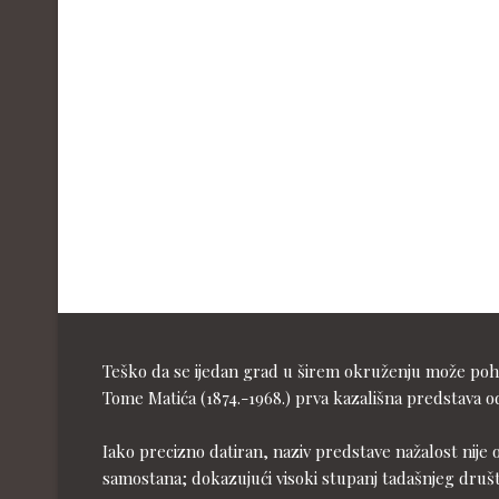
Teško da se ijedan grad u širem okruženju može pohva
Tome Matića (1874.-1968.) prva kazališna predstava od
Iako precizno datiran, naziv predstave nažalost nije 
samostana; dokazujući visoki stupanj tadašnjeg druš