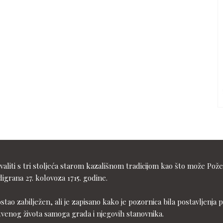
liti s tri stoljeća starom kazališnom tradicijom kao što može Pože
igrana 27. kolovoza 1715. godine.
ostao zabilježen, ali je zapisano kako je pozornica bila postavljen
tvenog života samoga grada i njegovih stanovnika.