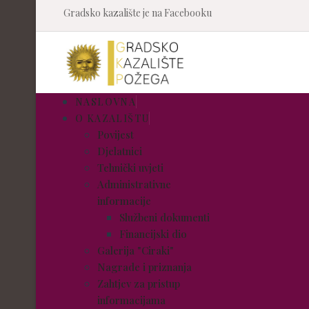
Gradsko kazalište je na Facebooku
NASLOVNA
O KAZALIŠTU
Povijest
Djelatnici
Tehnički uvjeti
Administrativne
informacije
Službeni dokumenti
Financijski dio
Galerija "Ciraki"
Nagrade i priznanja
Zahtjev za pristup
informacijama