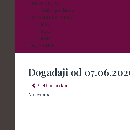
REPERTOAR
Arhiva predstava
DRAMSKI STUDIO
MŠK
SKAD
KAD
KONTAKT
Događaji od 07.06.202
Prethodni dan
No events