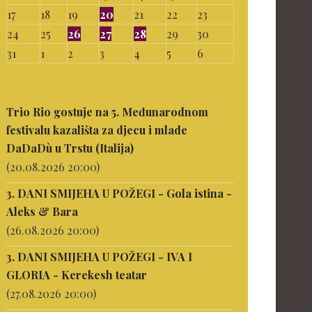
17
18
19
20
21
22
23
24
25
26
27
28
29
30
31
1
2
3
4
5
6
Trio Rio gostuje na 5. Međunarodnom
festivalu kazališta za djecu i mlade
DaDaDù u Trstu (Italija)
(20.08.2026 20:00)
3. DANI SMIJEHA U POŽEGI - Gola istina -
Aleks & Bara
(26.08.2026 20:00)
3. DANI SMIJEHA U POŽEGI - IVA I
GLORIA - Kerekesh teatar
(27.08.2026 20:00)