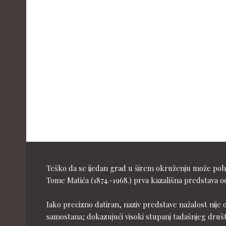
Teško da se ijedan grad u širem okruženju može pohva
Tome Matića (1874.-1968.) prva kazališna predstava od
Iako precizno datiran, naziv predstave nažalost nije 
samostana; dokazujući visoki stupanj tadašnjeg druš