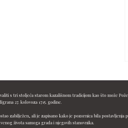
liti s tri stoljeća starom kazališnom tradicijom kao što može Pože
igrana 27. kolovoza 1715. godine.
ostao zabilježen, ali je zapisano kako je pozornica bila postavljen
tvenog života samoga grada i njegovih stanovnika.