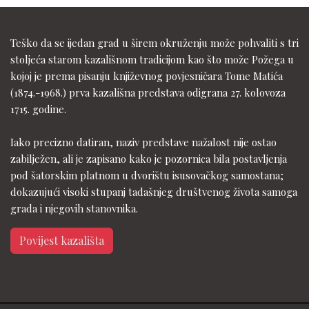
Teško da se ijedan grad u širem okruženju može pohvaliti s tri
stoljeća starom kazališnom tradicijom kao što može Požega u
kojoj je prema pisanju književnog povjesničara Tome Matića
(1874.-1968.) prva kazališna predstava odigrana 27. kolovoza
1715. godine.
Iako precizno datiran, naziv predstave nažalost nije ostao
zabilježen, ali je zapisano kako je pozornica bila postavljenja
pod šatorskim platnom u dvorištu isusovačkog samostana;
dokazujući visoki stupanj tadašnjeg društvenog života samoga
grada i njegovih stanovnika.
Povijest kazališta