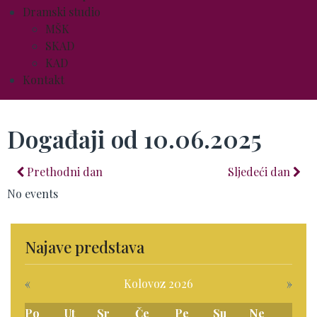
Dramski studio
MŠK
SKAD
KAD
Kontakt
Događaji od 10.06.2025
Prethodni dan
Sljedeći dan
No events
Najave predstava
«
Kolovoz 2026
»
Po
Ut
Sr
Če
Pe
Su
Ne