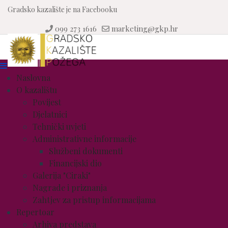
Gradsko kazalište je na Facebooku
099 273 1616
marketing@gkp.hr
Naslovna
O kazalištu
Povijest
Djelatnici
Tehnički uvjeti
Administrativne informacije
Službeni dokumenti
Financijski dio
Galerija "Ciraki"
Nagrade i priznanja
Zahtjev za pristup informacijama
Repertoar
Arhiva predstava