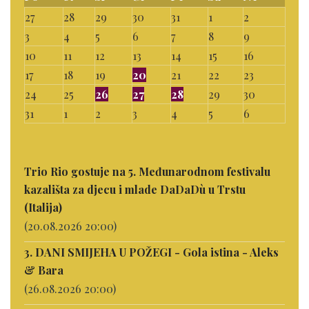
27
28
29
30
31
1
2
3
4
5
6
7
8
9
10
11
12
13
14
15
16
17
18
19
20
21
22
23
24
25
26
27
28
29
30
31
1
2
3
4
5
6
Trio Rio gostuje na 5. Međunarodnom festivalu
kazališta za djecu i mlade DaDaDù u Trstu
(Italija)
(20.08.2026 20:00)
3. DANI SMIJEHA U POŽEGI - Gola istina - Aleks
& Bara
(26.08.2026 20:00)