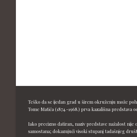
Teško da se ijedan grad u širem okruženju može pohva
Tome Matića (1874.-1968.) prva kazališna predstava od
Iako precizno datiran, naziv predstave nažalost nije 
samostana; dokazujući visoki stupanj tadašnjeg druš