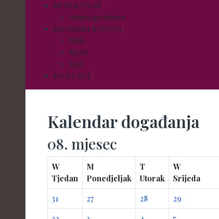
REPERTOAR
Arhiva predstava
DRAMSKI STUDIO
MŠK
SKAD
KAD
KONTAKT
Kalendar događanja
08. mjesec
W
M
T
W
Tjedan
Ponedjeljak
Utorak
Srijeda
31
27
28
29
32
3
4
5