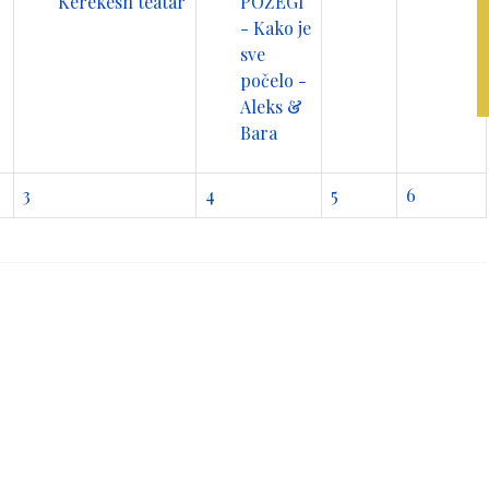
Kerekesh teatar
POŽEGI
- Kako je
sve
počelo -
Aleks &
Bara
3
4
5
6