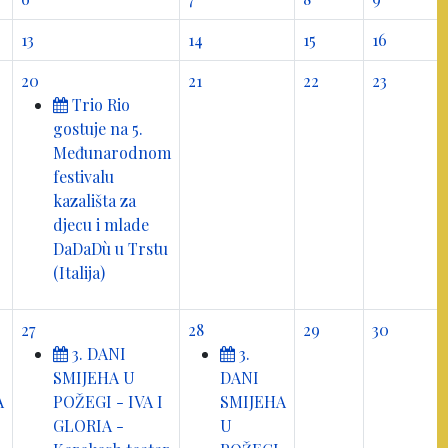
13
14
15
16
20
21
22
23
Trio Rio
gostuje na 5.
Međunarodnom
festivalu
kazališta za
djecu i mlade
DaDaDù u Trstu
(Italija)
27
28
29
30
3. DANI
3.
SMIJEHA U
DANI
A
POŽEGI - IVA I
SMIJEHA
GLORIA -
U