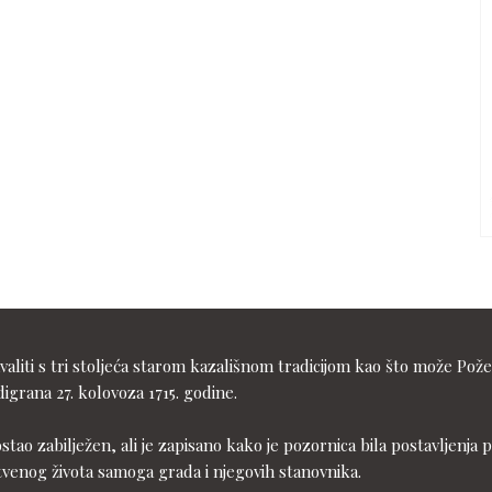
liti s tri stoljeća starom kazališnom tradicijom kao što može Pože
igrana 27. kolovoza 1715. godine.
ostao zabilježen, ali je zapisano kako je pozornica bila postavljen
tvenog života samoga grada i njegovih stanovnika.