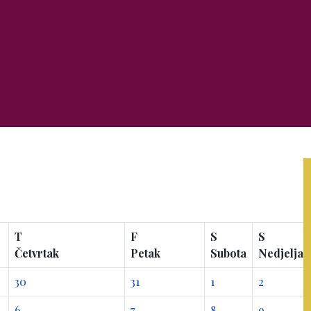
T
F
S
S
Četvrtak
Petak
Subota
Nedjelja
30
31
1
2
6
7
8
9