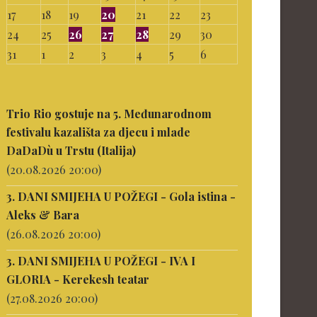
17
18
19
20
21
22
23
24
25
26
27
28
29
30
31
1
2
3
4
5
6
Trio Rio gostuje na 5. Međunarodnom
festivalu kazališta za djecu i mlade
DaDaDù u Trstu (Italija)
(20.08.2026 20:00)
3. DANI SMIJEHA U POŽEGI - Gola istina -
Aleks & Bara
(26.08.2026 20:00)
3. DANI SMIJEHA U POŽEGI - IVA I
GLORIA - Kerekesh teatar
(27.08.2026 20:00)