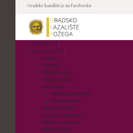
Gradsko kazalište je na Facebooku
NASLOVNA
O KAZALIŠTU
Povijest
Djelatnici
Tehnički uvjeti
Administrativne
informacije
Službeni dokumenti
Financijski dio
Galerija "Ciraki"
Nagrade i priznanja
Zahtjev za pristup
informacijama