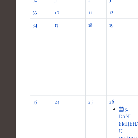
33
10
11
12
34
17
18
19
35
24
25
26
3.
DANI
SMIJEH
U