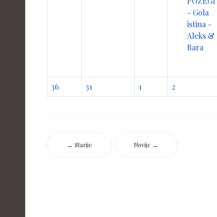
POŽEGI
- Gola
istina -
Aleks &
Bara
36
31
1
2
← Starije
Novije →