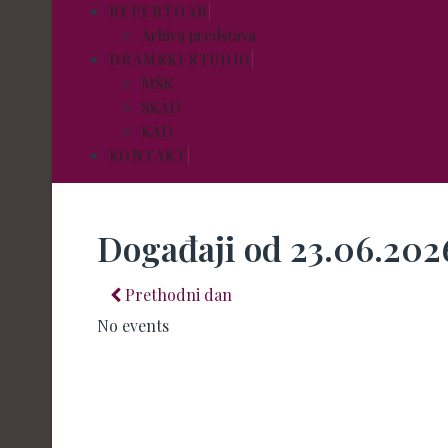
REPERTOAR
Arhiva predstava
DRAMSKI STUDIO
MŠK
SKAD
KAD
KONTAKT
Događaji od 23.06.202
Prethodni dan
No events