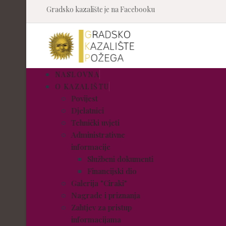
Gradsko kazalište je na Facebooku
NASLOVNA
O KAZALIŠTU
Povijest
Djelatnici
Tehnički uvjeti
Administrativne
informacije
Službeni dokumenti
Financijski dio
Galerija "Ciraki"
Nagrade i priznanja
Zahtjev za pristup
informacijama