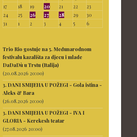
17
18
19
20
21
22
23
24
25
26
27
28
29
30
31
1
2
3
4
5
6
Trio Rio gostuje na 5. Međunarodnom
festivalu kazališta za djecu i mlade
DaDaDù u Trstu (Italija)
(20.08.2026 20:00)
3. DANI SMIJEHA U POŽEGI - Gola istina -
Aleks & Bara
(26.08.2026 20:00)
3. DANI SMIJEHA U POŽEGI - IVA I
GLORIA - Kerekesh teatar
(27.08.2026 20:00)