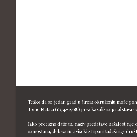
Teško da se ijedan grad u širem okruženju može pohva
Tome Matića (1874.-1968.) prva kazališna predstava od
Iako precizno datiran, naziv predstave nažalost nije 
samostana; dokazujući visoki stupanj tadašnjeg druš