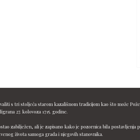
liti s tri stoljeća starom kazališnom tradicijom kao što može Pože
igrana 27. kolovoza 1715. godine.
ostao zabilježen, ali je zapisano kako je pozornica bila postavljen
tvenog života samoga grada i njegovih stanovnika.