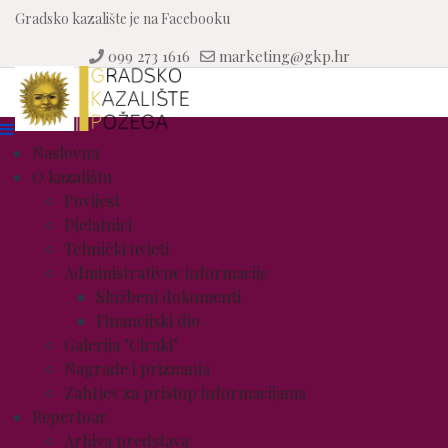
Gradsko kazalište je na Facebooku
099 273 1616
marketing@gkp.hr
Naslovna
O kazalištu
Povijest
Djelatnici
Tehnički uvjeti
Administrativne informacije
Službeni dokumenti
Financijski dio
Galerija "Ciraki"
Nagrade i priznanja
Zahtjev za pristup informacijama
Repertoar
Arhiva predstava