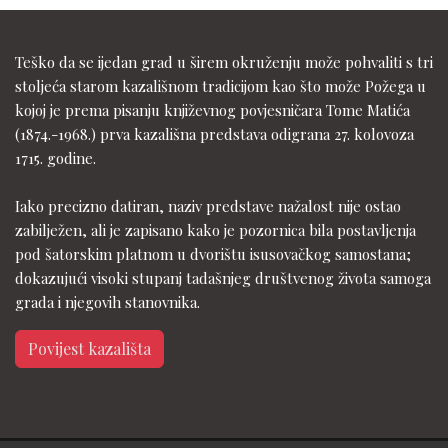
Teško da se ijedan grad u širem okruženju može pohvaliti s tri
stoljeća starom kazališnom tradicijom kao što može Požega u
kojoj je prema pisanju književnog povjesničara Tome Matića
(1874.-1968.) prva kazališna predstava odigrana 27. kolovoza
1715. godine.
Iako precizno datiran, naziv predstave nažalost nije ostao
zabilježen, ali je zapisano kako je pozornica bila postavljenja
pod šatorskim platnom u dvorištu isusovačkog samostana;
dokazujući visoki stupanj tadašnjeg društvenog života samoga
grada i njegovih stanovnika.
Povijest kazališta