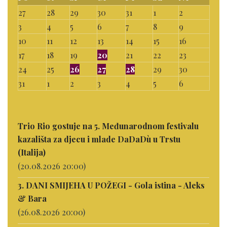
27
28
29
30
31
1
2
3
4
5
6
7
8
9
10
11
12
13
14
15
16
17
18
19
20
21
22
23
24
25
26
27
28
29
30
31
1
2
3
4
5
6
Trio Rio gostuje na 5. Međunarodnom festivalu
kazališta za djecu i mlade DaDaDù u Trstu
(Italija)
(20.08.2026 20:00)
3. DANI SMIJEHA U POŽEGI - Gola istina - Aleks
& Bara
(26.08.2026 20:00)