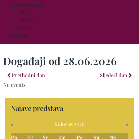
Dramski studio
MŠK
SKAD
KAD
Kontakt
Događaji od 28.06.2026
Prethodni dan
Sljedeći dan
No events
Najave predstava
«
Kolovoz 2026
»
Po
Ut
Sr
Če
Pe
Su
Ne