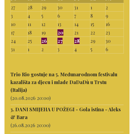
27
28
29
30
31
1
2
3
4
5
6
7
8
9
10
11
12
13
14
15
16
17
18
19
20
21
22
23
24
25
26
27
28
29
30
31
1
2
3
4
5
6
Trio Rio gostuje na 5. Međunarodnom festivalu
kazališta za djecu i mlade DaDaDù u Trstu
(Italija)
(20.08.2026 20:00)
3. DANI SMIJEHA U POŽEGI - Gola istina - Aleks
& Bara
(26.08.2026 20:00)