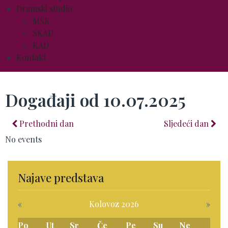
Dramski studio
MŠK
SKAD
KAD
Kontakt
Događaji od 10.07.2025
Prethodni dan
Sljedeći dan
No events
Najave predstava
«
Kolovoz 2026
»
Po
Ut
Sr
Če
Pe
Su
Ne