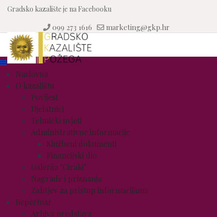
Gradsko kazalište je na Facebooku
099 273 1616
marketing@gkp.hr
Naslovna
O kazalištu
Povijest
Djelatnici
Tehnički uvjeti
Administrativne informacije
Službeni dokumenti
Financijski dio
Galerija "Ciraki"
Nagrade i priznanja
Zahtjev za pristup informacijama
Repertoar
Arhiva predstava