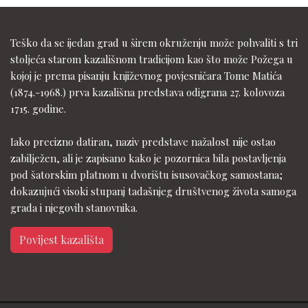
Teško da se ijedan grad u širem okruženju može pohvaliti s tri
stoljeća starom kazališnom tradicijom kao što može Požega u
kojoj je prema pisanju književnog povjesničara Tome Matića
(1874.-1968.) prva kazališna predstava odigrana 27. kolovoza
1715. godine.
Iako precizno datiran, naziv predstave nažalost nije ostao
zabilježen, ali je zapisano kako je pozornica bila postavljenja
pod šatorskim platnom u dvorištu isusovačkog samostana;
dokazujući visoki stupanj tadašnjeg društvenog života samoga
grada i njegovih stanovnika.
Povijest kazališta