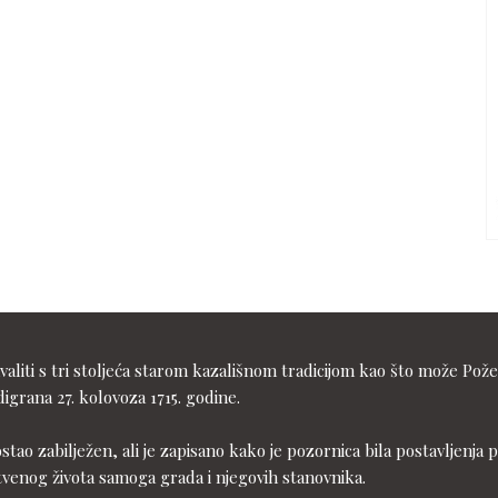
liti s tri stoljeća starom kazališnom tradicijom kao što može Pože
igrana 27. kolovoza 1715. godine.
ostao zabilježen, ali je zapisano kako je pozornica bila postavljen
tvenog života samoga grada i njegovih stanovnika.