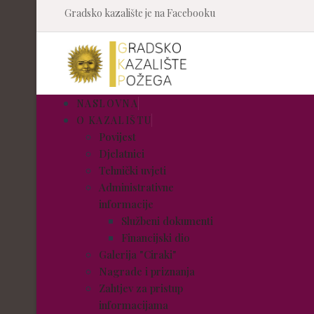
Gradsko kazalište je na Facebooku
NASLOVNA
O KAZALIŠTU
Povijest
Djelatnici
Tehnički uvjeti
Administrativne
informacije
Službeni dokumenti
Financijski dio
Galerija "Ciraki"
Nagrade i priznanja
Zahtjev za pristup
informacijama