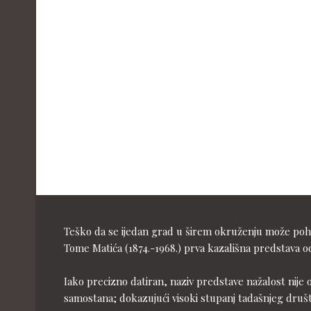
Teško da se ijedan grad u širem okruženju može pohva
Tome Matića (1874.-1968.) prva kazališna predstava od
Iako precizno datiran, naziv predstave nažalost nije 
samostana; dokazujući visoki stupanj tadašnjeg druš