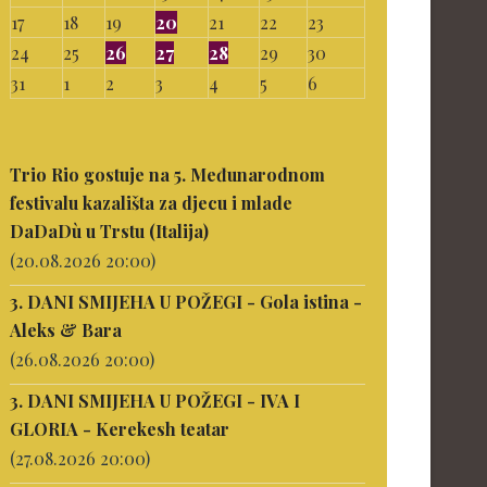
17
18
19
20
21
22
23
24
25
26
27
28
29
30
31
1
2
3
4
5
6
Trio Rio gostuje na 5. Međunarodnom
festivalu kazališta za djecu i mlade
DaDaDù u Trstu (Italija)
(20.08.2026 20:00)
3. DANI SMIJEHA U POŽEGI - Gola istina -
Aleks & Bara
(26.08.2026 20:00)
3. DANI SMIJEHA U POŽEGI - IVA I
GLORIA - Kerekesh teatar
(27.08.2026 20:00)