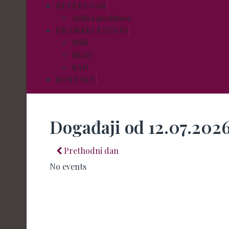
REPERTOAR
Arhiva predstava
DRAMSKI STUDIO
MŠK
SKAD
KAD
KONTAKT
Događaji od 12.07.202
Prethodni dan
No events