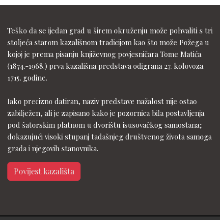
Teško da se ijedan grad u širem okruženju može pohvaliti s tri
stoljeća starom kazališnom tradicijom kao što može Požega u
kojoj je prema pisanju književnog povjesničara Tome Matića
(1874.-1968.) prva kazališna predstava odigrana 27. kolovoza
1715. godine.
Iako precizno datiran, naziv predstave nažalost nije ostao
zabilježen, ali je zapisano kako je pozornica bila postavljenja
pod šatorskim platnom u dvorištu isusovačkog samostana;
dokazujući visoki stupanj tadašnjeg društvenog života samoga
grada i njegovih stanovnika.
Povijest kazališta