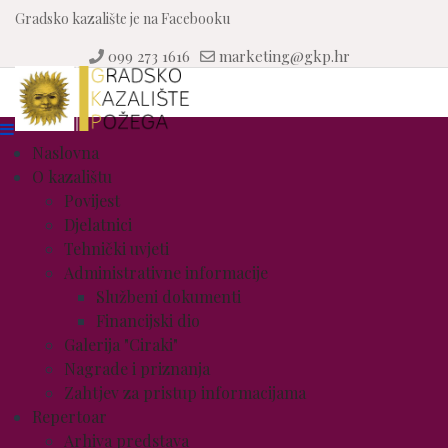
Gradsko kazalište je na Facebooku
099 273 1616
marketing@gkp.hr
Naslovna
O kazalištu
Povijest
Djelatnici
Tehnički uvjeti
Administrativne informacije
Službeni dokumenti
Financijski dio
Galerija "Ciraki"
Nagrade i priznanja
Zahtjev za pristup informacijama
Repertoar
Arhiva predstava