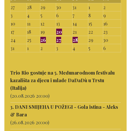
27
28
29
30
31
1
2
3
4
5
6
7
8
9
10
11
12
13
14
15
16
17
18
19
20
21
22
23
24
25
26
27
28
29
30
31
1
2
3
4
5
6
Trio Rio gostuje na 5. Međunarodnom festivalu
kazališta za djecu i mlade DaDaDù u Trstu
(Italija)
(20.08.2026 20:00)
3. DANI SMIJEHA U POŽEGI - Gola istina - Aleks
& Bara
(26.08.2026 20:00)