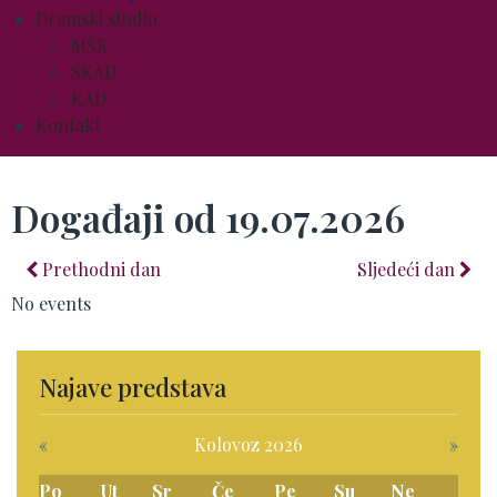
Dramski studio
MŠK
SKAD
KAD
Kontakt
Događaji od 19.07.2026
Prethodni dan
Sljedeći dan
No events
Najave predstava
«
Kolovoz 2026
»
Po
Ut
Sr
Če
Pe
Su
Ne