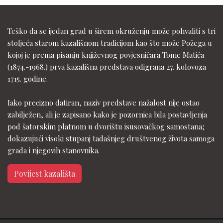
Teško da se ijedan grad u širem okruženju može pohvaliti s tri
stoljeća starom kazališnom tradicijom kao što može Požega u
kojoj je prema pisanju književnog povjesničara Tome Matića
(1874.-1968.) prva kazališna predstava odigrana 27. kolovoza
1715. godine.
Iako precizno datiran, naziv predstave nažalost nije ostao
zabilježen, ali je zapisano kako je pozornica bila postavljenja
pod šatorskim platnom u dvorištu isusovačkog samostana;
dokazujući visoki stupanj tadašnjeg društvenog života samoga
grada i njegovih stanovnika.
Povijest kazališta