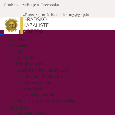
Gradsko kazalište je na Facebooku
099 273 1616
marketing@gkp.hr
Naslovna
O kazalištu
Povijest
Djelatnici
Tehnički uvjeti
Administrativne informacije
Službeni dokumenti
Financijski dio
Galerija "Ciraki"
Nagrade i priznanja
Zahtjev za pristup informacijama
Repertoar
Arhiva predstava