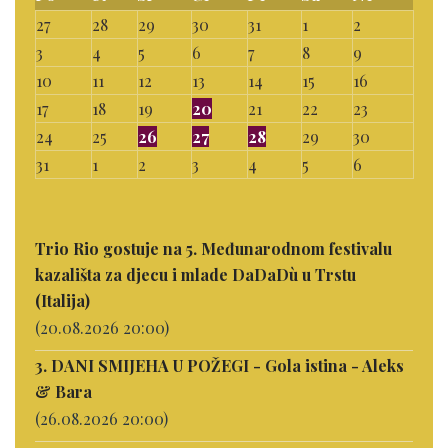
27
28
29
30
31
1
2
3
4
5
6
7
8
9
10
11
12
13
14
15
16
17
18
19
20
21
22
23
24
25
26
27
28
29
30
31
1
2
3
4
5
6
Trio Rio gostuje na 5. Međunarodnom festivalu
kazališta za djecu i mlade DaDaDù u Trstu
(Italija)
(20.08.2026 20:00)
3. DANI SMIJEHA U POŽEGI - Gola istina - Aleks
& Bara
(26.08.2026 20:00)