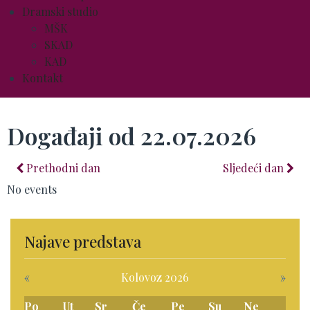
Dramski studio
MŠK
SKAD
KAD
Kontakt
Događaji od 22.07.2026
Prethodni dan
Sljedeći dan
No events
Najave predstava
«
Kolovoz 2026
»
Po
Ut
Sr
Če
Pe
Su
Ne