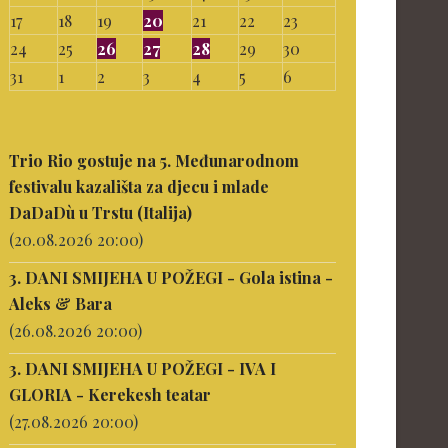
17
18
19
20
21
22
23
24
25
26
27
28
29
30
31
1
2
3
4
5
6
Trio Rio gostuje na 5. Međunarodnom
festivalu kazališta za djecu i mlade
DaDaDù u Trstu (Italija)
(20.08.2026 20:00)
3. DANI SMIJEHA U POŽEGI - Gola istina -
Aleks & Bara
(26.08.2026 20:00)
3. DANI SMIJEHA U POŽEGI - IVA I
GLORIA - Kerekesh teatar
(27.08.2026 20:00)