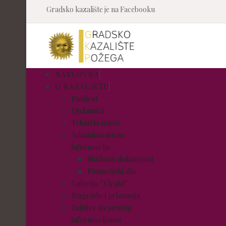
Gradsko kazalište je na Facebooku
NASLOVNA
O KAZALIŠTU
Povijest
Djelatnici
Tehnički uvjeti
Administrativne
informacije
Službeni dokumenti
Financijski dio
Galerija "Ciraki"
Nagrade i priznanja
Zahtjev za pristup
informacijama