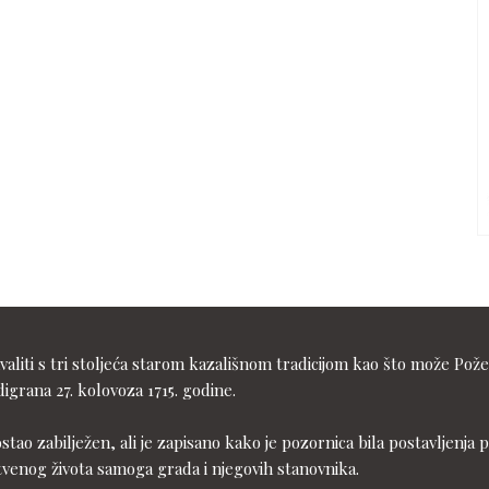
liti s tri stoljeća starom kazališnom tradicijom kao što može Pože
igrana 27. kolovoza 1715. godine.
ostao zabilježen, ali je zapisano kako je pozornica bila postavljen
tvenog života samoga grada i njegovih stanovnika.