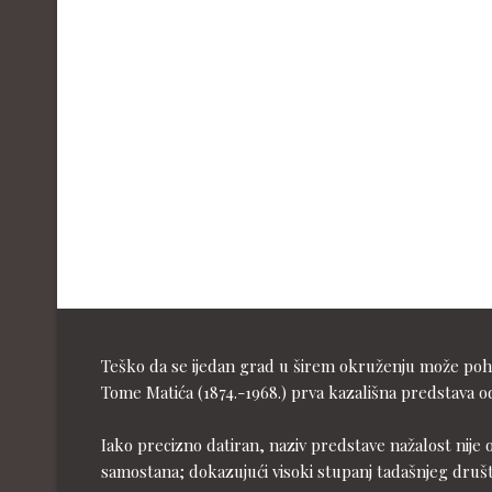
Teško da se ijedan grad u širem okruženju može pohva
Tome Matića (1874.-1968.) prva kazališna predstava od
Iako precizno datiran, naziv predstave nažalost nije 
samostana; dokazujući visoki stupanj tadašnjeg druš