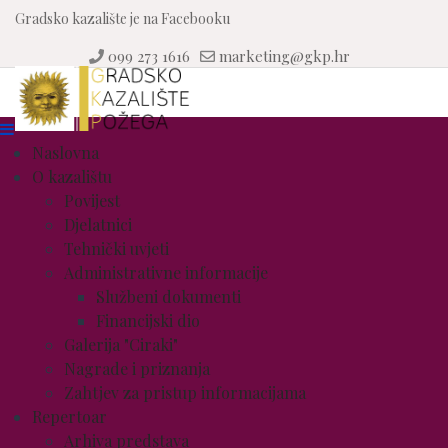
Gradsko kazalište je na Facebooku
099 273 1616
marketing@gkp.hr
Naslovna
O kazalištu
Povijest
Djelatnici
Tehnički uvjeti
Administrativne informacije
Službeni dokumenti
Financijski dio
Galerija "Ciraki"
Nagrade i priznanja
Zahtjev za pristup informacijama
Repertoar
Arhiva predstava