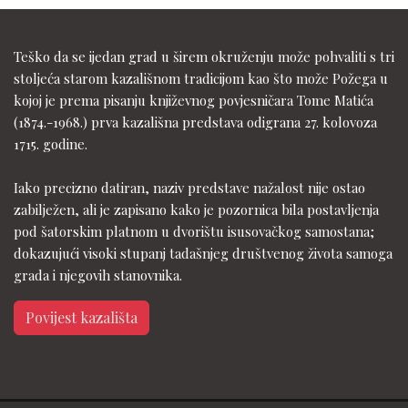
Teško da se ijedan grad u širem okruženju može pohvaliti s tri
stoljeća starom kazališnom tradicijom kao što može Požega u
kojoj je prema pisanju književnog povjesničara Tome Matića
(1874.-1968.) prva kazališna predstava odigrana 27. kolovoza
1715. godine.
Iako precizno datiran, naziv predstave nažalost nije ostao
zabilježen, ali je zapisano kako je pozornica bila postavljenja
pod šatorskim platnom u dvorištu isusovačkog samostana;
dokazujući visoki stupanj tadašnjeg društvenog života samoga
grada i njegovih stanovnika.
Povijest kazališta