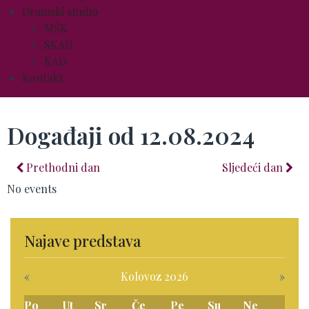
Dramski studio
MŠK
SKAD
KAD
Kontakt
Događaji od 12.08.2024
Prethodni dan
Sljedeći dan
No events
Najave predstava
«
Kolovoz 2026
»
Po
Ut
Sr
Če
Pe
Su
Ne