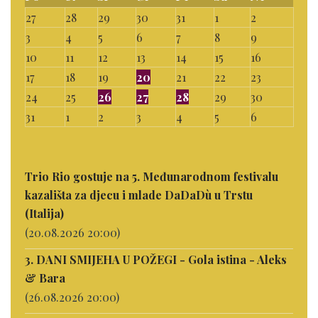
27
28
29
30
31
1
2
3
4
5
6
7
8
9
10
11
12
13
14
15
16
17
18
19
20
21
22
23
24
25
26
27
28
29
30
31
1
2
3
4
5
6
Trio Rio gostuje na 5. Međunarodnom festivalu
kazališta za djecu i mlade DaDaDù u Trstu
(Italija)
(20.08.2026 20:00)
3. DANI SMIJEHA U POŽEGI - Gola istina - Aleks
& Bara
(26.08.2026 20:00)