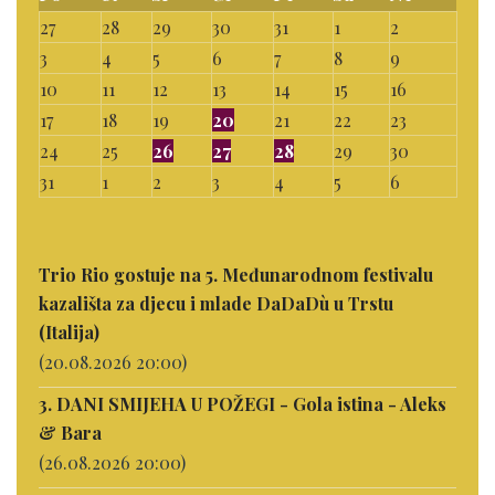
27
28
29
30
31
1
2
3
4
5
6
7
8
9
10
11
12
13
14
15
16
17
18
19
20
21
22
23
24
25
26
27
28
29
30
31
1
2
3
4
5
6
Trio Rio gostuje na 5. Međunarodnom festivalu
kazališta za djecu i mlade DaDaDù u Trstu
(Italija)
(20.08.2026 20:00)
3. DANI SMIJEHA U POŽEGI - Gola istina - Aleks
& Bara
(26.08.2026 20:00)