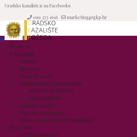
Gradsko kazalište je na Facebooku
099 273 1616
marketing@gkp.hr
Naslovna
O kazalištu
Povijest
Djelatnici
Tehnički uvjeti
Administrativne informacije
Službeni dokumenti
Financijski dio
Galerija "Ciraki"
Nagrade i priznanja
Zahtjev za pristup informacijama
Repertoar
Arhiva predstava