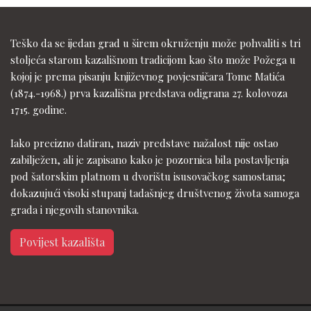
Teško da se ijedan grad u širem okruženju može pohvaliti s tri
stoljeća starom kazališnom tradicijom kao što može Požega u
kojoj je prema pisanju književnog povjesničara Tome Matića
(1874.-1968.) prva kazališna predstava odigrana 27. kolovoza
1715. godine.
Iako precizno datiran, naziv predstave nažalost nije ostao
zabilježen, ali je zapisano kako je pozornica bila postavljenja
pod šatorskim platnom u dvorištu isusovačkog samostana;
dokazujući visoki stupanj tadašnjeg društvenog života samoga
grada i njegovih stanovnika.
Povijest kazališta