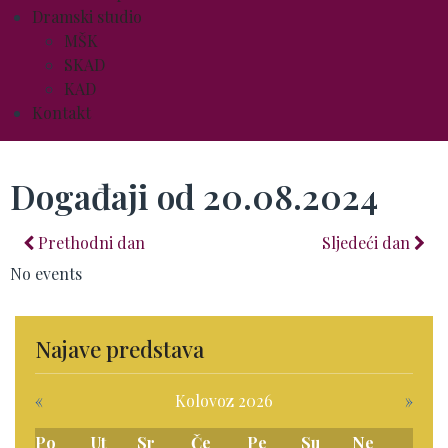
Dramski studio
MŠK
SKAD
KAD
Kontakt
Događaji od 20.08.2024
Prethodni dan
Sljedeći dan
No events
Najave predstava
«
Kolovoz 2026
»
Po
Ut
Sr
Če
Pe
Su
Ne