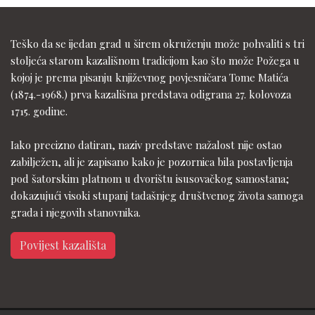
Teško da se ijedan grad u širem okruženju može pohvaliti s tri
stoljeća starom kazališnom tradicijom kao što može Požega u
kojoj je prema pisanju književnog povjesničara Tome Matića
(1874.-1968.) prva kazališna predstava odigrana 27. kolovoza
1715. godine.
Iako precizno datiran, naziv predstave nažalost nije ostao
zabilježen, ali je zapisano kako je pozornica bila postavljenja
pod šatorskim platnom u dvorištu isusovačkog samostana;
dokazujući visoki stupanj tadašnjeg društvenog života samoga
grada i njegovih stanovnika.
Povijest kazališta