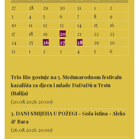
27
28
29
30
31
1
2
3
4
5
6
7
8
9
10
11
12
13
14
15
16
17
18
19
20
21
22
23
24
25
26
27
28
29
30
31
1
2
3
4
5
6
Trio Rio gostuje na 5. Međunarodnom festivalu
kazališta za djecu i mlade DaDaDù u Trstu
(Italija)
(20.08.2026 20:00)
3. DANI SMIJEHA U POŽEGI - Gola istina - Aleks
& Bara
(26.08.2026 20:00)