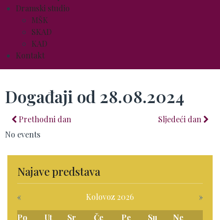
Dramski studio
MŠK
SKAD
KAD
Kontakt
Događaji od 28.08.2024
Prethodni dan
Sljedeći dan
No events
Najave predstava
«
Kolovoz 2026
»
Po
Ut
Sr
Če
Pe
Su
Ne