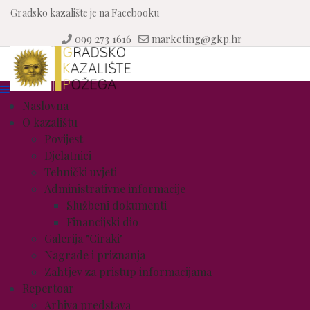
Gradsko kazalište je na Facebooku
099 273 1616
marketing@gkp.hr
Naslovna
O kazalištu
Povijest
Djelatnici
Tehnički uvjeti
Administrativne informacije
Službeni dokumenti
Financijski dio
Galerija "Ciraki"
Nagrade i priznanja
Zahtjev za pristup informacijama
Repertoar
Arhiva predstava