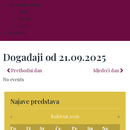
Dramski studio
MŠK
SKAD
KAD
Kontakt
Događaji od 21.09.2025
Prethodni dan
Sljedeći dan
No events
Najave predstava
«
Kolovoz 2026
»
Po
Ut
Sr
Če
Pe
Su
Ne