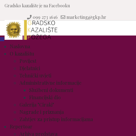
Gradsko kazalište je na Facebooku
099 273 1616
marketing@gkp.hr
Naslovna
O kazalištu
Povijest
Djelatnici
Tehnički uvjeti
Administrativne informacije
Službeni dokumenti
Financijski dio
Galerija "Ciraki"
Nagrade i priznanja
Zahtjev za pristup informacijama
Repertoar
Arhiva predstava