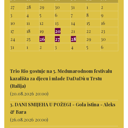
27
28
29
30
31
1
2
3
4
5
6
7
8
9
10
11
12
13
14
15
16
17
18
19
20
21
22
23
24
25
26
27
28
29
30
31
1
2
3
4
5
6
Trio Rio gostuje na 5. Međunarodnom festivalu
kazališta za djecu i mlade DaDaDù u Trstu
(Italija)
(20.08.2026 20:00)
3. DANI SMIJEHA U POŽEGI - Gola istina - Aleks
& Bara
(26.08.2026 20:00)