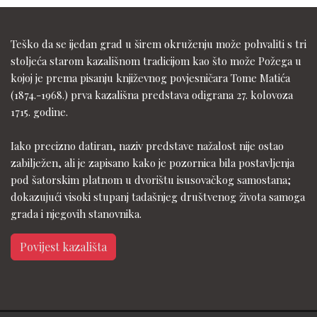
Teško da se ijedan grad u širem okruženju može pohvaliti s tri
stoljeća starom kazališnom tradicijom kao što može Požega u
kojoj je prema pisanju književnog povjesničara Tome Matića
(1874.-1968.) prva kazališna predstava odigrana 27. kolovoza
1715. godine.
Iako precizno datiran, naziv predstave nažalost nije ostao
zabilježen, ali je zapisano kako je pozornica bila postavljenja
pod šatorskim platnom u dvorištu isusovačkog samostana;
dokazujući visoki stupanj tadašnjeg društvenog života samoga
grada i njegovih stanovnika.
Povijest kazališta