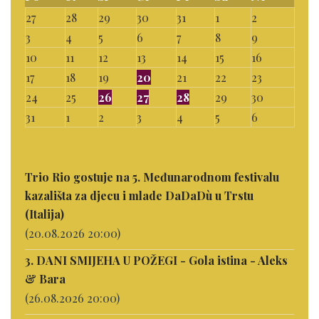
27
28
29
30
31
1
2
3
4
5
6
7
8
9
10
11
12
13
14
15
16
17
18
19
20
21
22
23
24
25
26
27
28
29
30
31
1
2
3
4
5
6
Trio Rio gostuje na 5. Međunarodnom festivalu
kazališta za djecu i mlade DaDaDù u Trstu
(Italija)
(20.08.2026 20:00)
3. DANI SMIJEHA U POŽEGI - Gola istina - Aleks
& Bara
(26.08.2026 20:00)