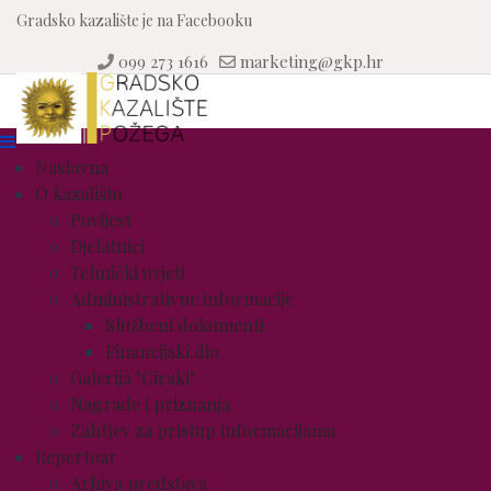
Gradsko kazalište je na Facebooku
099 273 1616
marketing@gkp.hr
Naslovna
O kazalištu
Povijest
Djelatnici
Tehnički uvjeti
Administrativne informacije
Službeni dokumenti
Financijski dio
Galerija "Ciraki"
Nagrade i priznanja
Zahtjev za pristup informacijama
Repertoar
Arhiva predstava