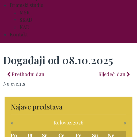
Dramski studio
MŠK
SKAD
KAD
Kontakt
Događaji od 08.10.2025
Prethodni dan
Sljedeći dan
No events
Najave predstava
«
Kolovoz 2026
»
Po
Ut
Sr
Če
Pe
Su
Ne