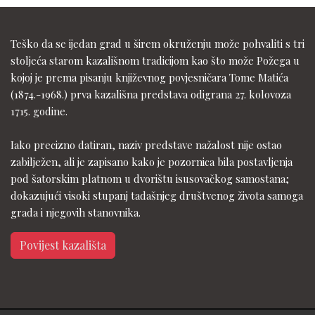
Teško da se ijedan grad u širem okruženju može pohvaliti s tri
stoljeća starom kazališnom tradicijom kao što može Požega u
kojoj je prema pisanju književnog povjesničara Tome Matića
(1874.-1968.) prva kazališna predstava odigrana 27. kolovoza
1715. godine.
Iako precizno datiran, naziv predstave nažalost nije ostao
zabilježen, ali je zapisano kako je pozornica bila postavljenja
pod šatorskim platnom u dvorištu isusovačkog samostana;
dokazujući visoki stupanj tadašnjeg društvenog života samoga
grada i njegovih stanovnika.
Povijest kazališta