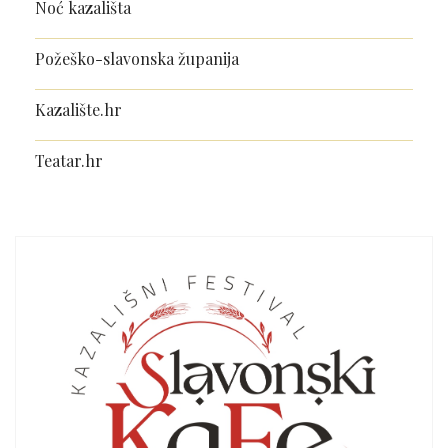
Noć kazališta
Požeško-slavonska županija
Kazalište.hr
Teatar.hr