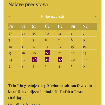
Najave predstava
«
Kolovoz 2026
»
Po
Ut
Sr
Če
Pe
Su
Ne
27
28
29
30
31
1
2
3
4
5
6
7
8
9
10
11
12
13
14
15
16
17
18
19
20
21
22
23
24
25
26
27
28
29
30
31
1
2
3
4
5
6
Trio Rio gostuje na 5. Međunarodnom festivalu
kazališta za djecu i mlade DaDaDù u Trstu
(Italija)
(20.08.2026 20:00)