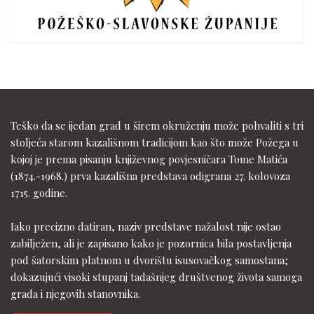
Teško da se ijedan grad u širem okruženju može pohvaliti s tri
stoljeća starom kazališnom tradicijom kao što može Požega u
kojoj je prema pisanju književnog povjesničara Tome Matića
(1874.-1968.) prva kazališna predstava odigrana 27. kolovoza
1715. godine.
Iako precizno datiran, naziv predstave nažalost nije ostao
zabilježen, ali je zapisano kako je pozornica bila postavljenja
pod šatorskim platnom u dvorištu isusovačkog samostana;
dokazujući visoki stupanj tadašnjeg društvenog života samoga
grada i njegovih stanovnika.