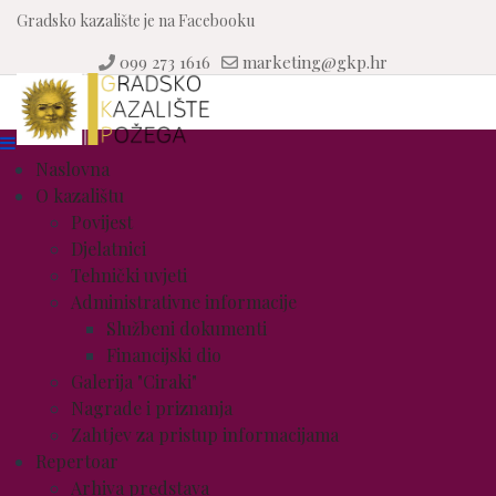
Gradsko kazalište je na Facebooku
099 273 1616
marketing@gkp.hr
Naslovna
O kazalištu
Povijest
Djelatnici
Tehnički uvjeti
Administrativne informacije
Službeni dokumenti
Financijski dio
Galerija "Ciraki"
Nagrade i priznanja
Zahtjev za pristup informacijama
Repertoar
Arhiva predstava