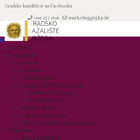
Gradsko kazalište je na Facebooku
099 273 1616
marketing@gkp.hr
Naslovna
O kazalištu
Povijest
Djelatnici
Tehnički uvjeti
Administrativne informacije
Službeni dokumenti
Financijski dio
Galerija "Ciraki"
Nagrade i priznanja
Zahtjev za pristup informacijama
Repertoar
Arhiva predstava