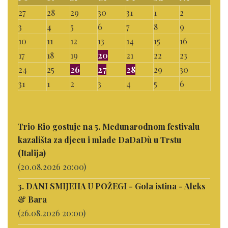
27
28
29
30
31
1
2
3
4
5
6
7
8
9
10
11
12
13
14
15
16
17
18
19
20
21
22
23
24
25
26
27
28
29
30
31
1
2
3
4
5
6
Trio Rio gostuje na 5. Međunarodnom festivalu
kazališta za djecu i mlade DaDaDù u Trstu
(Italija)
(20.08.2026 20:00)
3. DANI SMIJEHA U POŽEGI - Gola istina - Aleks
& Bara
(26.08.2026 20:00)