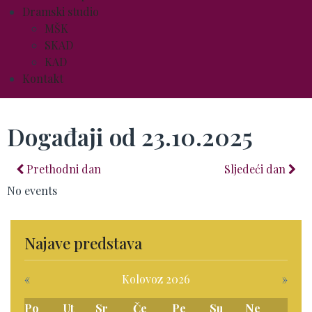
Dramski studio
MŠK
SKAD
KAD
Kontakt
Događaji od 23.10.2025
Prethodni dan
Sljedeći dan
No events
Najave predstava
«
Kolovoz 2026
»
Po
Ut
Sr
Če
Pe
Su
Ne