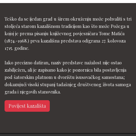
Teško da se ijedan grad u širem okruženju može pohvaliti s tri
stoljeća starom kazališnom tradicijom kao što može Požega u
kojoj je prema pisanju književnog povjesničara Tome Matića
(1874.-1968.) prva kazališna predstava odigrana 27. kolovoza
1715. godine.
Iako precizno datiran, naziv predstave nažalost nije ostao
zabilježen, ali je zapisano kako je pozornica bila postavljenja
pod šatorskim platnom u dvorištu isusovačkog samostana;
dokazujući visoki stupanj tadašnjeg društvenog života samoga
grada i njegovih stanovnika.
Povijest kazališta