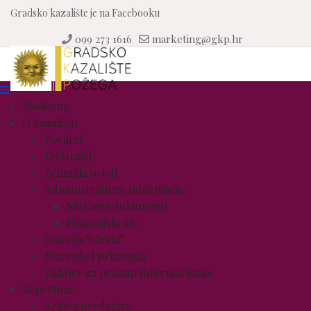
Gradsko kazalište je na Facebooku
099 273 1616
marketing@gkp.hr
Naslovna
O kazalištu
Povijest
Djelatnici
Tehnički uvjeti
Administrativne informacije
Službeni dokumenti
Financijski dio
Galerija "Ciraki"
Nagrade i priznanja
Zahtjev za pristup informacijama
Repertoar
Arhiva predstava