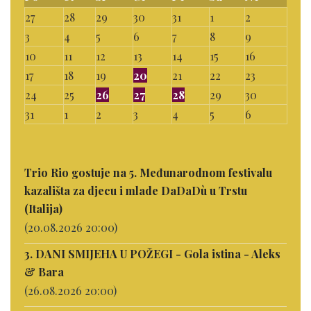
27
28
29
30
31
1
2
3
4
5
6
7
8
9
10
11
12
13
14
15
16
17
18
19
20
21
22
23
24
25
26
27
28
29
30
31
1
2
3
4
5
6
Trio Rio gostuje na 5. Međunarodnom festivalu
kazališta za djecu i mlade DaDaDù u Trstu
(Italija)
(20.08.2026 20:00)
3. DANI SMIJEHA U POŽEGI - Gola istina - Aleks
& Bara
(26.08.2026 20:00)