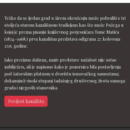
Teško da se ijedan grad u širem okruženju može pohvaliti s tri
stoljeća starom kazališnom tradicijom kao što može Požega u
kojoj je prema pisanju književnog povjesničara Tome Matića
(1874.-1968.) prva kazališna predstava odigrana 27. kolovoza
1715. godine.
Iako precizno datiran, naziv predstave nažalost nije ostao
zabilježen, ali je zapisano kako je pozornica bila postavljenja
pod šatorskim platnom u dvorištu isusovačkog samostana;
dokazujući visoki stupanj tadašnjeg društvenog života samoga
grada i njegovih stanovnika.
Povijest kazališta