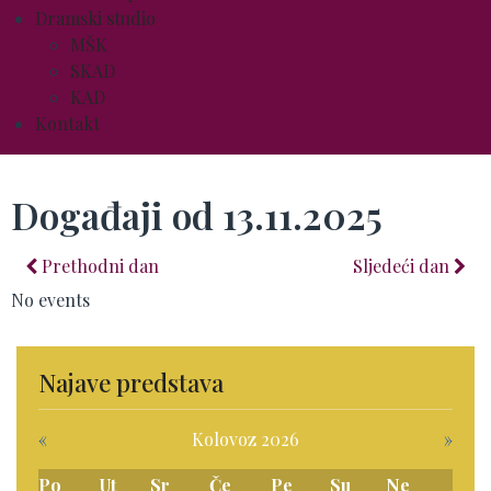
Dramski studio
MŠK
SKAD
KAD
Kontakt
Događaji od 13.11.2025
Prethodni dan
Sljedeći dan
No events
Najave predstava
«
Kolovoz 2026
»
Po
Ut
Sr
Če
Pe
Su
Ne