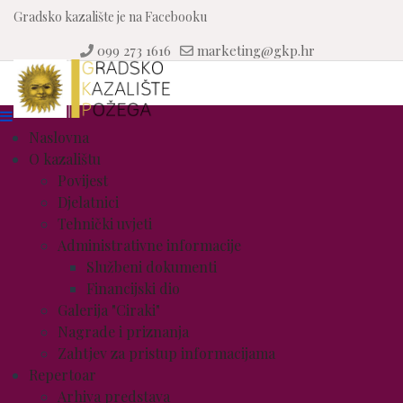
Gradsko kazalište je na Facebooku
099 273 1616
marketing@gkp.hr
Naslovna
O kazalištu
Povijest
Djelatnici
Tehnički uvjeti
Administrativne informacije
Službeni dokumenti
Financijski dio
Galerija "Ciraki"
Nagrade i priznanja
Zahtjev za pristup informacijama
Repertoar
Arhiva predstava