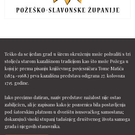
Teško da se ijedan grad u širem okruženju može pohvaliti s tri
stoljeća starom kazališnom tradicijom kao što može Požega u
kojoj je prema pisanju književnog povjesničara Tome Matića
(1874.-1968.) prva kazališna predstava odigrana 27. kolovoza
1715. godine.
Iako precizno datiran, naziv predstave nažalost nije ostao
zabilježen, ali je zapisano kako je pozornica bila postavljenja
pod šatorskim platnom u dvorištu isusovačkog samostana;
dokazujući visoki stupanj tadašnjeg društvenog života samoga
grada i njegovih stanovnika.