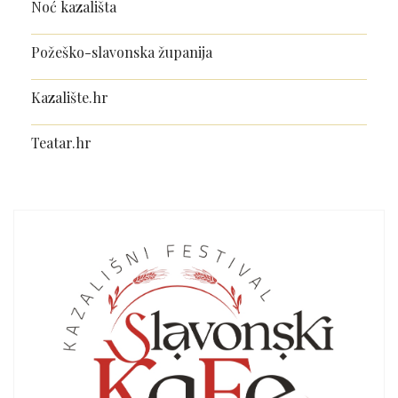
Noć kazališta
Požeško-slavonska županija
Kazalište.hr
Teatar.hr