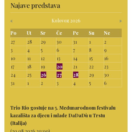
Najave predstava
«
Kolovoz 2026
»
Po
Ut
Sr
Če
Pe
Su
Ne
27
28
29
30
31
1
2
3
4
5
6
7
8
9
10
11
12
13
14
15
16
17
18
19
20
21
22
23
24
25
26
27
28
29
30
31
1
2
3
4
5
6
Trio Rio gostuje na 5. Međunarodnom festivalu
kazališta za djecu i mlade DaDaDù u Trstu
(Italija)
(20.08.2026 20:00)