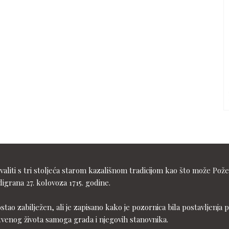
liti s tri stoljeća starom kazališnom tradicijom kao što može Pože
igrana 27. kolovoza 1715. godine.
ostao zabilježen, ali je zapisano kako je pozornica bila postavljen
tvenog života samoga grada i njegovih stanovnika.