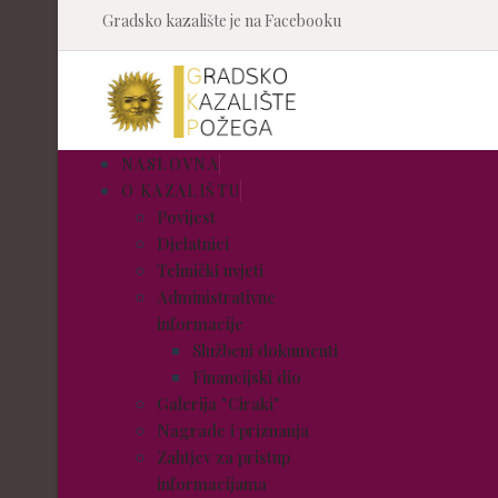
Gradsko kazalište je na Facebooku
NASLOVNA
O KAZALIŠTU
Povijest
Djelatnici
Tehnički uvjeti
Administrativne
informacije
Službeni dokumenti
Financijski dio
Galerija "Ciraki"
Nagrade i priznanja
Zahtjev za pristup
informacijama