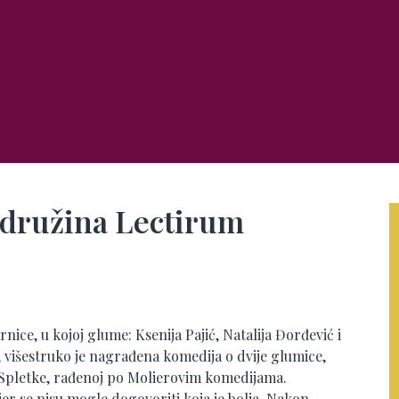
 družina Lectirum
nice, u kojoj glume: Ksenija Pajić, Natalija Đorđević i
višestruko je nagrađena komedija o dvije glumice,
vi Spletke, rađenoj po Molierovim komedijama.
er se nisu mogle dogovoriti koja je bolja. Nakon