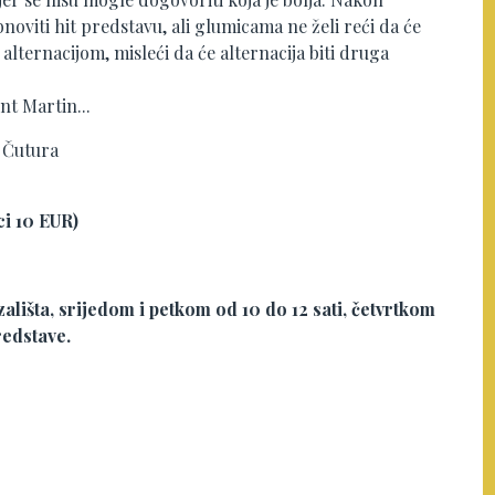
noviti hit predstavu, ali glumicama ne želi reći da će
alternacijom, misleći da će alternacija biti druga
nt Martin...
n Čutura
ci 10 EUR)
lišta, srijedom i petkom od 10 do 12 sati, četvrtkom
redstave.