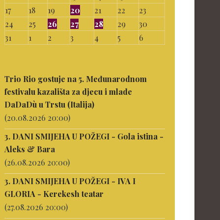
17
18
19
20
21
22
23
24
25
26
27
28
29
30
31
1
2
3
4
5
6
Trio Rio gostuje na 5. Međunarodnom
festivalu kazališta za djecu i mlade
DaDaDù u Trstu (Italija)
(20.08.2026 20:00)
3. DANI SMIJEHA U POŽEGI - Gola istina -
Aleks & Bara
(26.08.2026 20:00)
3. DANI SMIJEHA U POŽEGI - IVA I
GLORIA - Kerekesh teatar
(27.08.2026 20:00)