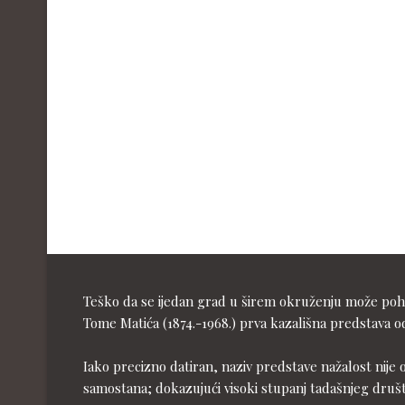
Teško da se ijedan grad u širem okruženju može pohva
Tome Matića (1874.-1968.) prva kazališna predstava od
Iako precizno datiran, naziv predstave nažalost nije 
samostana; dokazujući visoki stupanj tadašnjeg druš