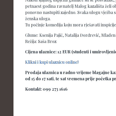
petnaest godina ravnatelj Malog kazališta želi ob
ponovno nastupiti zajedno. Svaka ulogu vježba s 
ženska uloga.
Tu počinje komedija koju mora rješavati inspicije
Glume: Ksenija Pajić, Natalija Đorđrević, Mlade
Režija: Saša Broz
Cijena ulaznice: 12 EUR (studenti i umirovljeni
Klikni i kupi ulaznicu online!
Prodaja ulaznica u radno vrijeme blagajne kaza
od 15 do 17 sati, te sat vremena prije početka p
Kontakt: 099 273 1616