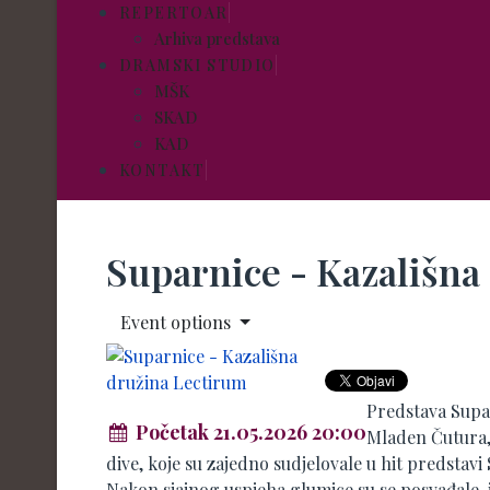
REPERTOAR
Arhiva predstava
DRAMSKI STUDIO
MŠK
SKAD
KAD
KONTAKT
Suparnice - Kazališna
Event options
Predstava Supar
Početak 21.05.2026 20:00
Mladen Čutura, 
dive, koje su zajedno sudjelovale u hit predsta
Nakon sjajnog uspjeha glumice su se posvađale, j