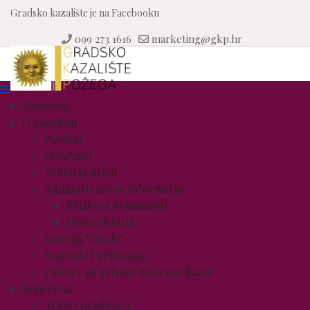
Gradsko kazalište je na Facebooku
099 273 1616
marketing@gkp.hr
Naslovna
O kazalištu
Povijest
Djelatnici
Tehnički uvjeti
Administrativne informacije
Službeni dokumenti
Financijski dio
Galerija "Ciraki"
Nagrade i priznanja
Zahtjev za pristup informacijama
Repertoar
Arhiva predstava