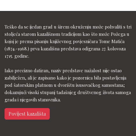
Teško da se ijedan grad u širem okruženju može pohvaliti s tri
stoljeća starom kazališnom tradicijom kao što može Požega u
kojoj je prema pisanju književnog povjesničara Tome Matića
(1874.-1968.) prva kazališna predstava odigrana 27. kolovoza
1715. godine.
Iako precizno datiran, naziv predstave nažalost nije ostao
zabilježen, ali je zapisano kako je pozornica bila postavljenja
pod šatorskim platnom u dvorištu isusovačkog samostana;
dokazujući visoki stupanj tadašnjeg društvenog života samoga
grada i njegovih stanovnika.
Povijest kazališta