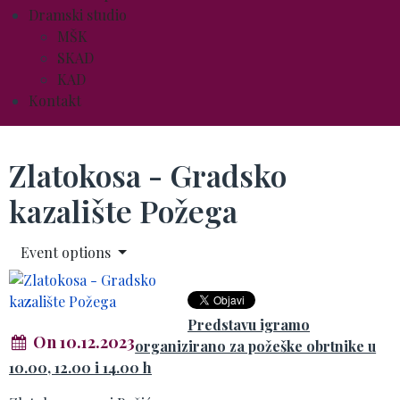
Dramski studio
MŠK
SKAD
KAD
Kontakt
Zlatokosa - Gradsko
kazalište Požega
Event options
Predstavu igramo
On 10.12.2023
organizirano za požeške obrtnike u
10.00, 12.00 i 14.00 h