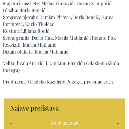
Majstori rasvijete: Mislav Vinković i Goran Krmpotić
Glazba: Boris Benčić
Songove pjevaju: Damjan Pirović, Boris Benčić, Natea
Perinović, Karlo Tkalčec
Kostimi: Ljiljana Rodić
Scenografija: Dario Hak, Marija Matijanić i Renato Pok
Rekviziti: Marija Matijanić
Dizajn plakata: Marija Matijanić
Veliko hvala Ani Ticl i Damjanu Piroviću (Glazbena škola
Požega).
Produkcija: Gradsko kazalište Požega, prosinac 2023.
Najave predstava
«
Kolovoz 2026
»