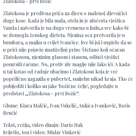
Zlatokosa - prvi Božić
Zlatokosa je predivna priča za djecu o malenoj djevojčici
duge kose. Kada je bila mala, otela ju je zločesta vještica
Vanda i zatvorila je na dugo vremena u kulu,a sve kako bi
se domogla ženskog djeteta. Njezina oca pretvorila je u
bumbara, a majku u cvijet Ivančice. Sve bi joj i uspjelo da se
u priči nije pojavio znatiželjni princ Štefano koji očaran
Zlatokosom, njezinim glasom i stasom, odluči vještici
pomrsiti račune. No, protiv zle magije nije lako ići. A kada
u taj kotao od radnje ubacimo i Zlatokosu koja je već
poprilično zagazila u pubertet, smijehu nikad kraja. Tko će
pobijediti i koliko su jake 'božićne želje', pogledajte u
predstavi „Zlatokosa - prvi Božić“.
Glume: Klara Malčić, Ivan Vukelić, Ankica Ivanković, Boris
Benčić
Tekst, režija, video dizajn: Dario Hak
Svijetlo, ton i video: Mislav Vinković