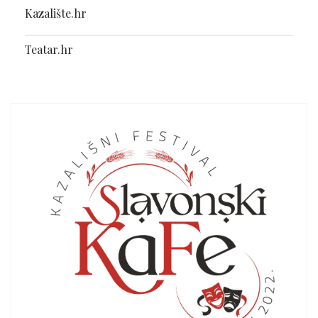
Kazalište.hr
Teatar.hr