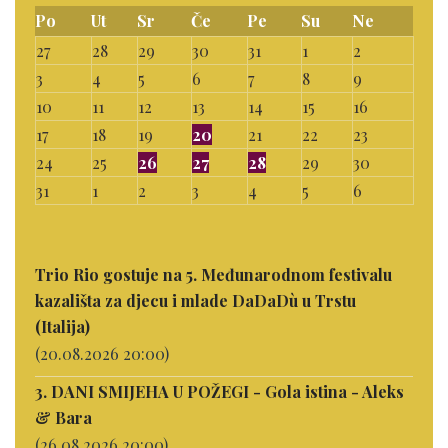
Po
Ut
Sr
Če
Pe
Su
Ne
27
28
29
30
31
1
2
3
4
5
6
7
8
9
10
11
12
13
14
15
16
17
18
19
20
21
22
23
24
25
26
27
28
29
30
31
1
2
3
4
5
6
Trio Rio gostuje na 5. Međunarodnom festivalu
kazališta za djecu i mlade DaDaDù u Trstu
(Italija)
(20.08.2026 20:00)
3. DANI SMIJEHA U POŽEGI - Gola istina - Aleks
& Bara
(26.08.2026 20:00)