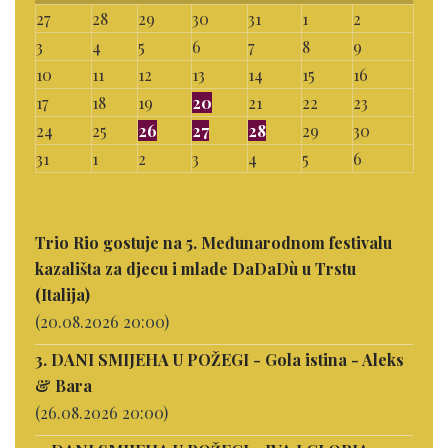
27
28
29
30
31
1
2
3
4
5
6
7
8
9
10
11
12
13
14
15
16
17
18
19
20
21
22
23
24
25
26
27
28
29
30
31
1
2
3
4
5
6
Trio Rio gostuje na 5. Međunarodnom festivalu
kazališta za djecu i mlade DaDaDù u Trstu
(Italija)
(20.08.2026 20:00)
3. DANI SMIJEHA U POŽEGI - Gola istina - Aleks
& Bara
(26.08.2026 20:00)