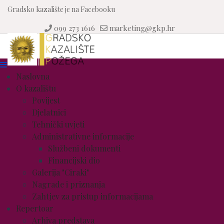
Gradsko kazalište je na Facebooku
099 273 1616
marketing@gkp.hr
Naslovna
O kazalištu
Povijest
Djelatnici
Tehnički uvjeti
Administrativne informacije
Službeni dokumenti
Financijski dio
Galerija "Ciraki"
Nagrade i priznanja
Zahtjev za pristup informacijama
Repertoar
Arhiva predstava