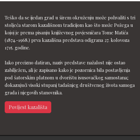
Teško da se ijedan grad u širem okruženju može pohvaliti s tri
stoljeća starom kazališnom tradicijom kao što može Požega u
kojoj je prema pisanju književnog povjesničara Tome Matića
(1874.-1968.) prva kazališna predstava odigrana 27. kolovoza
1715. godine.
Iako precizno datiran, naziv predstave nažalost nije ostao
zabilježen, ali je zapisano kako je pozornica bila postavljenja
pod šatorskim platnom u dvorištu isusovačkog samostana;
dokazujući visoki stupanj tadašnjeg društvenog života samoga
grada i njegovih stanovnika.
Povijest kazališta