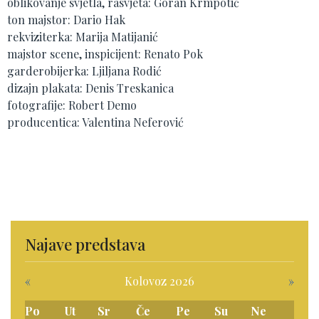
oblikovanje svjetla, rasvjeta: Goran Krmpotić
ton majstor: Dario Hak
rekviziterka: Marija Matijanić
majstor scene, inspicijent: Renato Pok
garderobijerka: Ljiljana Rodić
dizajn plakata: Denis Treskanica
fotografije: Robert Demo
producentica: Valentina Neferović
Najave predstava
«
Kolovoz 2026
»
Po
Ut
Sr
Če
Pe
Su
Ne