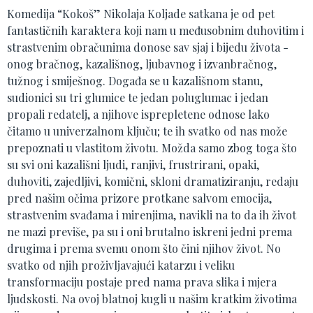
Komedija “Kokoš” Nikolaja Koljade satkana je od pet
fantastičnih karaktera koji nam u međusobnim duhovitim i
strastvenim obračunima donose sav sjaj i bijedu života -
onog bračnog, kazališnog, ljubavnog i izvanbračnog,
tužnog i smiješnog. Događa se u kazališnom stanu,
sudionici su tri glumice te jedan poluglumac i jedan
propali redatelj, a njihove isprepletene odnose lako
čitamo u univerzalnom ključu; te ih svatko od nas može
prepoznati u vlastitom životu. Možda samo zbog toga što
su svi oni kazališni ljudi, ranjivi, frustrirani, opaki,
duhoviti, zajedljivi, komični, skloni dramatiziranju, redaju
pred našim očima prizore protkane salvom emocija,
strastvenim svađama i mirenjima, navikli na to da ih život
ne mazi previše, pa su i oni brutalno iskreni jedni prema
drugima i prema svemu onom što čini njihov život. No
svatko od njih proživljavajući katarzu i veliku
transformaciju postaje pred nama prava slika i mjera
ljudskosti. Na ovoj blatnoj kugli u našim kratkim životima