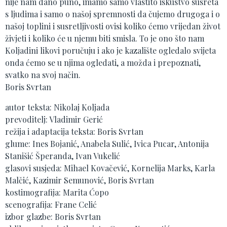
nije nam dano puno, imamo samo vlastito iskustvo susreta
s ljudima i samo o našoj spremnosti da čujemo drugoga i o
našoj toplini i susretljivosti ovisi koliko ćemo vrijedan život
živjeti i koliko će u njemu biti smisla. To je ono što nam
Koljadini likovi poručuju i ako je kazalište ogledalo svijeta
onda ćemo se u njima ogledati, a možda i prepoznati,
svatko na svoj način.
Boris Svrtan
autor teksta: Nikolaj Koljada
prevoditelj: Vladimir Gerić
režija i adaptacija teksta: Boris Svrtan
glume: Ines Bojanić, Anabela Sulić, Ivica Pucar, Antonija
Stanišić Šperanda, Ivan Vukelić
glasovi susjeda: Mihael Kovačević, Kornelija Marks, Karla
Malčić, Kazimir Semunović, Boris Svrtan
kostimografija: Marita Ćopo
scenografija: Frane Celić
izbor glazbe: Boris Svrtan