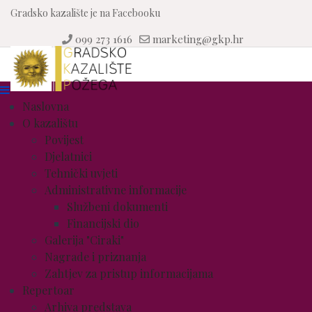
Gradsko kazalište je na Facebooku
099 273 1616
marketing@gkp.hr
Naslovna
O kazalištu
Povijest
Djelatnici
Tehnički uvjeti
Administrativne informacije
Službeni dokumenti
Financijski dio
Galerija "Ciraki"
Nagrade i priznanja
Zahtjev za pristup informacijama
Repertoar
Arhiva predstava