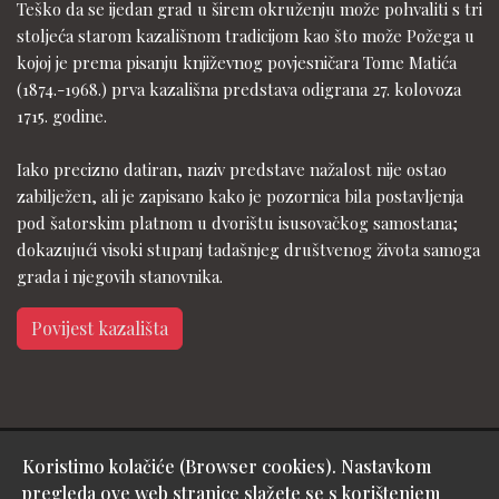
Teško da se ijedan grad u širem okruženju može pohvaliti s tri
stoljeća starom kazališnom tradicijom kao što može Požega u
kojoj je prema pisanju književnog povjesničara Tome Matića
(1874.-1968.) prva kazališna predstava odigrana 27. kolovoza
1715. godine.
Iako precizno datiran, naziv predstave nažalost nije ostao
zabilježen, ali je zapisano kako je pozornica bila postavljenja
pod šatorskim platnom u dvorištu isusovačkog samostana;
dokazujući visoki stupanj tadašnjeg društvenog života samoga
grada i njegovih stanovnika.
Povijest kazališta
Koristimo kolačiće (Browser cookies). Nastavkom
Copyright © Gradsko kazalište Požega - design & hosting by:
pregleda ove web stranice slažete se s korištenjem
Medialive