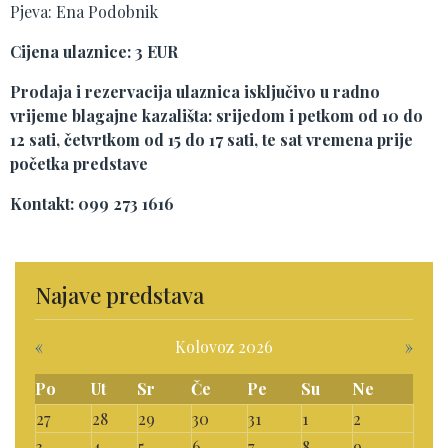
Pjeva: Ena Podobnik
Cijena ulaznice: 3 EUR
Prodaja i rezervacija ulaznica isključivo u radno
vrijeme blagajne kazališta: srijedom i petkom od 10 do
12 sati, četvrtkom od 15 do 17 sati, te sat vremena prije
početka predstave
Kontakt: 099 273 1616
Najave predstava
«
Kolovoz 2026
»
Po
Ut
Sr
Če
Pe
Su
Ne
27
28
29
30
31
1
2
3
4
5
6
7
8
9