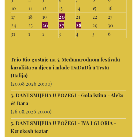
10
11
12
13
14
15
16
17
18
19
20
21
22
23
24
25
26
27
28
29
30
31
1
2
3
4
5
6
Trio Rio gostuje na 5. Međunarodnom festivalu
kazališta za djecu i mlade DaDaDù u Trstu
(Italija)
(20.08.2026 20:00)
3. DANI SMIJEHA U POŽEGI - Gola istina - Aleks
& Bara
(26.08.2026 20:00)
3. DANI SMIJEHA U POŽEGI - IVA I GLORIA -
Kerekesh teatar