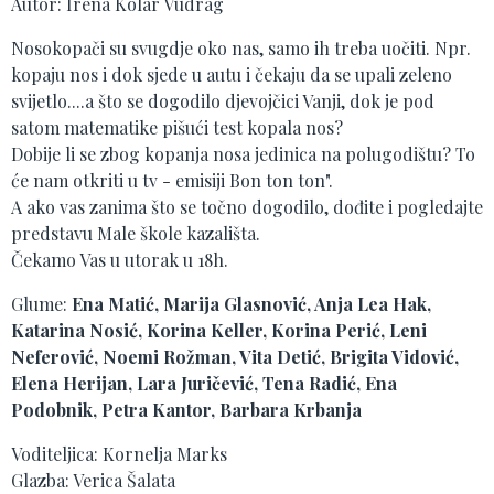
Autor: Irena Kolar Vudrag
Nosokopači su svugdje oko nas, samo ih treba uočiti. Npr.
kopaju nos i dok sjede u autu i čekaju da se upali zeleno
svijetlo....a što se dogodilo djevojčici Vanji, dok je pod
satom matematike pišući test kopala nos?
Dobije li se zbog kopanja nosa jedinica na polugodištu? To
će nam otkriti u tv - emisiji Bon ton ton".
A ako vas zanima što se točno dogodilo, dođite i pogledajte
predstavu Male škole kazališta.
Čekamo Vas u utorak u 18h.
Glume:
Ena Matić, Marija Glasnović, Anja Lea Hak,
Katarina Nosić, Korina Keller, Korina Perić, Leni
Neferović, Noemi Rožman, Vita Detić, Brigita Vidović,
Elena Herijan, Lara Juričević, Tena Radić, Ena
Podobnik, Petra Kantor, Barbara Krbanja
Voditeljica: Kornelja Marks
Glazba: Verica Šalata