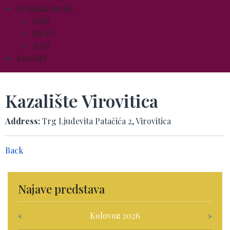
Dramski studio
MŠK
SKAD
KAD
Kontakt
Kazalište Virovitica
Address:
Trg Ljudevita Patačića 2, Virovitica
Back
Najave predstava
«
Kolovoz 2026
»