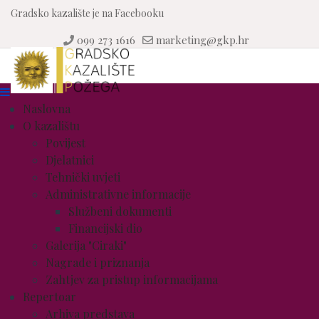
Gradsko kazalište je na Facebooku
099 273 1616
marketing@gkp.hr
Naslovna
O kazalištu
Povijest
Djelatnici
Tehnički uvjeti
Administrativne informacije
Službeni dokumenti
Financijski dio
Galerija "Ciraki"
Nagrade i priznanja
Zahtjev za pristup informacijama
Repertoar
Arhiva predstava