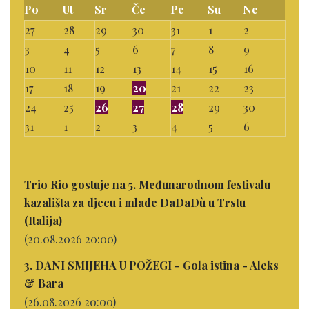
Po
Ut
Sr
Če
Pe
Su
Ne
27
28
29
30
31
1
2
3
4
5
6
7
8
9
10
11
12
13
14
15
16
17
18
19
20
21
22
23
24
25
26
27
28
29
30
31
1
2
3
4
5
6
Trio Rio gostuje na 5. Međunarodnom festivalu
kazališta za djecu i mlade DaDaDù u Trstu
(Italija)
(20.08.2026 20:00)
3. DANI SMIJEHA U POŽEGI - Gola istina - Aleks
& Bara
(26.08.2026 20:00)