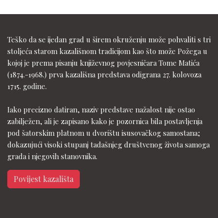
Teško da se ijedan grad u širem okruženju može pohvaliti s tri
stoljeća starom kazališnom tradicijom kao što može Požega u
kojoj je prema pisanju književnog povjesničara Tome Matića
(1874.-1968.) prva kazališna predstava odigrana 27. kolovoza
1715. godine.
Iako precizno datiran, naziv predstave nažalost nije ostao
zabilježen, ali je zapisano kako je pozornica bila postavljenja
pod šatorskim platnom u dvorištu isusovačkog samostana;
dokazujući visoki stupanj tadašnjeg društvenog života samoga
grada i njegovih stanovnika.
Povijest kazališta