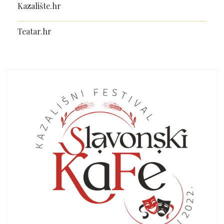
Kazalište.hr
Teatar.hr