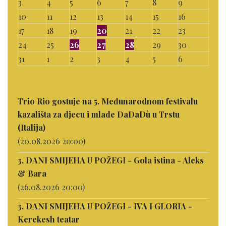
3
4
5
6
7
8
9
10
11
12
13
14
15
16
17
18
19
20
21
22
23
24
25
26
27
28
29
30
31
1
2
3
4
5
6
Trio Rio gostuje na 5. Međunarodnom festivalu
kazališta za djecu i mlade DaDaDù u Trstu
(Italija)
(20.08.2026 20:00)
3. DANI SMIJEHA U POŽEGI - Gola istina - Aleks
& Bara
(26.08.2026 20:00)
3. DANI SMIJEHA U POŽEGI - IVA I GLORIA -
Kerekesh teatar