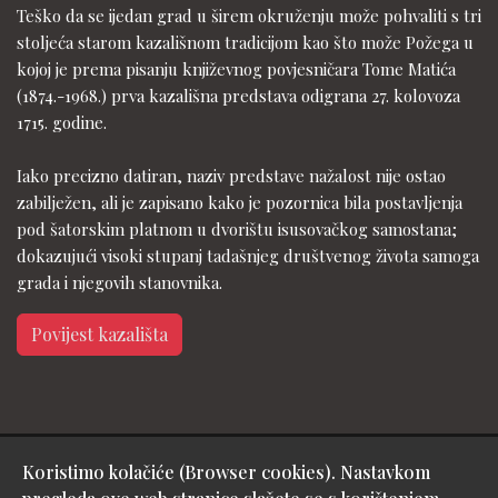
Teško da se ijedan grad u širem okruženju može pohvaliti s tri
stoljeća starom kazališnom tradicijom kao što može Požega u
kojoj je prema pisanju književnog povjesničara Tome Matića
(1874.-1968.) prva kazališna predstava odigrana 27. kolovoza
1715. godine.
Iako precizno datiran, naziv predstave nažalost nije ostao
zabilježen, ali je zapisano kako je pozornica bila postavljenja
pod šatorskim platnom u dvorištu isusovačkog samostana;
dokazujući visoki stupanj tadašnjeg društvenog života samoga
grada i njegovih stanovnika.
Povijest kazališta
Koristimo kolačiće (Browser cookies). Nastavkom
Copyright © Gradsko kazalište Požega - design & hosting by: