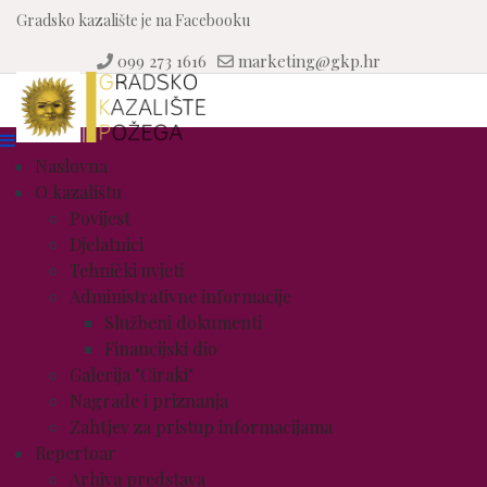
Gradsko kazalište je na Facebooku
099 273 1616
marketing@gkp.hr
Naslovna
O kazalištu
Povijest
Djelatnici
Tehnički uvjeti
Administrativne informacije
Službeni dokumenti
Financijski dio
Galerija "Ciraki"
Nagrade i priznanja
Zahtjev za pristup informacijama
Repertoar
Arhiva predstava