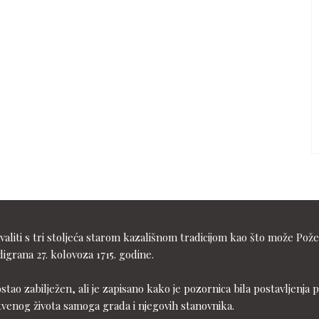
liti s tri stoljeća starom kazališnom tradicijom kao što može Pože
igrana 27. kolovoza 1715. godine.
ostao zabilježen, ali je zapisano kako je pozornica bila postavljen
tvenog života samoga grada i njegovih stanovnika.