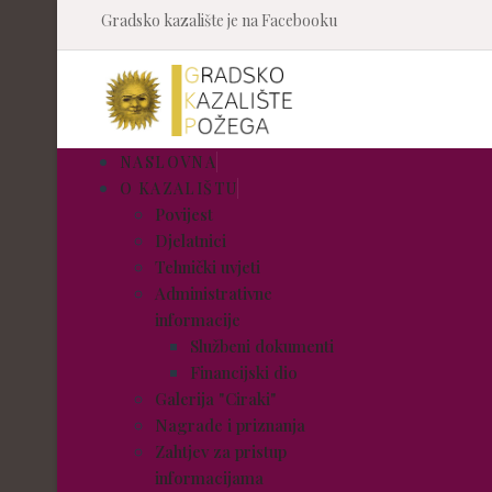
Gradsko kazalište je na Facebooku
NASLOVNA
O KAZALIŠTU
Povijest
Djelatnici
Tehnički uvjeti
Administrativne
informacije
Službeni dokumenti
Financijski dio
Galerija "Ciraki"
Nagrade i priznanja
Zahtjev za pristup
informacijama