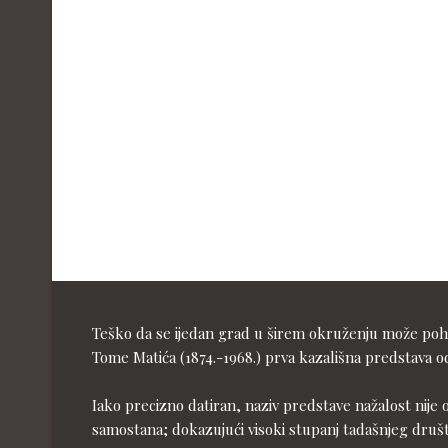
Teško da se ijedan grad u širem okruženju može pohva
Tome Matića (1874.-1968.) prva kazališna predstava od
Iako precizno datiran, naziv predstave nažalost nije 
samostana; dokazujući visoki stupanj tadašnjeg druš