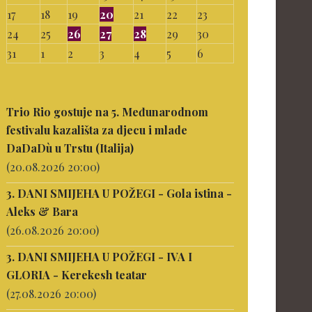
17
18
19
20
21
22
23
24
25
26
27
28
29
30
31
1
2
3
4
5
6
Trio Rio gostuje na 5. Međunarodnom
festivalu kazališta za djecu i mlade
DaDaDù u Trstu (Italija)
(20.08.2026 20:00)
3. DANI SMIJEHA U POŽEGI - Gola istina -
Aleks & Bara
(26.08.2026 20:00)
3. DANI SMIJEHA U POŽEGI - IVA I
GLORIA - Kerekesh teatar
(27.08.2026 20:00)