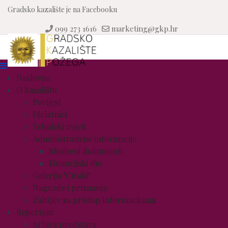
Gradsko kazalište je na Facebooku
099 273 1616
marketing@gkp.hr
Naslovna
O kazalištu
Povijest
Djelatnici
Tehnički uvjeti
Administrativne informacije
Službeni dokumenti
Financijski dio
Galerija "Ciraki"
Nagrade i priznanja
Zahtjev za pristup informacijama
Repertoar
Arhiva predstava