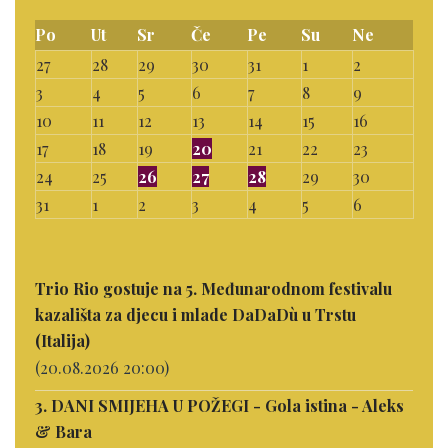
Po
Ut
Sr
Če
Pe
Su
Ne
27
28
29
30
31
1
2
3
4
5
6
7
8
9
10
11
12
13
14
15
16
17
18
19
20
21
22
23
24
25
26
27
28
29
30
31
1
2
3
4
5
6
Trio Rio gostuje na 5. Međunarodnom festivalu
kazališta za djecu i mlade DaDaDù u Trstu
(Italija)
(20.08.2026 20:00)
3. DANI SMIJEHA U POŽEGI - Gola istina - Aleks
& Bara