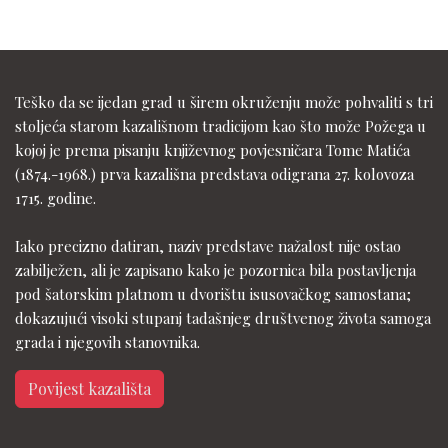
Teško da se ijedan grad u širem okruženju može pohvaliti s tri
stoljeća starom kazališnom tradicijom kao što može Požega u
kojoj je prema pisanju književnog povjesničara Tome Matića
(1874.-1968.) prva kazališna predstava odigrana 27. kolovoza
1715. godine.
Iako precizno datiran, naziv predstave nažalost nije ostao
zabilježen, ali je zapisano kako je pozornica bila postavljenja
pod šatorskim platnom u dvorištu isusovačkog samostana;
dokazujući visoki stupanj tadašnjeg društvenog života samoga
grada i njegovih stanovnika.
Povijest kazališta