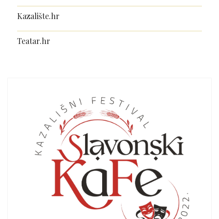
Kazalište.hr
Teatar.hr